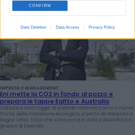
CONFIRM
Data Deletion
Data Access
Privacy Policy
IMPRESA E MANAGEMENT
Eni mette la CO2 in fondo al pozzo e
prepara le tappe Egitto e Australia
Cattura e stoccaggio di anidride carbonica sono il nuovo
fronte della transizione ecologica, si parte da Ravenna e
Regno Unito. Ecco che cosa porta in dote a BlackRock il
gruppo di Descalzi