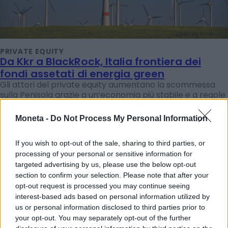
PRIVATE EQUITY
Da Kkr a BlackRock, Italia frontiera dei
fondi assetati di energia green
Gli attori del private equity aumentano la scommessa
sulla Penisola grazie a un’economia più stabile e a regole
migliori. Eni è in pole ma tra i gruppi prescelti figurano
anche Enel, Terna, Saipem e Acea
Moneta -
Do Not Process My Personal Information
Sofia Fraschini
If you wish to opt-out of the sale, sharing to third parties, or
processing of your personal or sensitive information for
targeted advertising by us, please use the below opt-out
section to confirm your selection. Please note that after your
opt-out request is processed you may continue seeing
interest-based ads based on personal information utilized by
us or personal information disclosed to third parties prior to
your opt-out. You may separately opt-out of the further