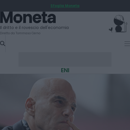
Sfoglia Moneta
SKIP
TO
Moneta
CONTENT
Il dritto e il rovescio dell'economia
Diretto da Tommaso Cerno
ENI