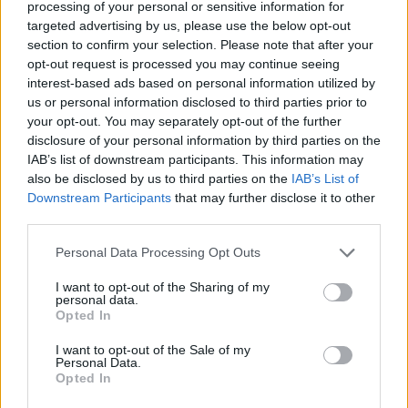
TENDENZE E SOSTENIBILITÀ
processing of your personal or sensitive information for
L'accumulo accelera la transizione green:
targeted advertising by us, please use the below opt-out
il progetto Enel nel Viterbese
section to confirm your selection. Please note that after your
opt-out request is processed you may continue seeing
Redazione
interest-based ads based on personal information utilized by
us or personal information disclosed to third parties prior to
your opt-out. You may separately opt-out of the further
IMPRESA E MANAGEMENT
disclosure of your personal information by third parties on the
21 Invest raggiunge un accordo di
IAB’s list of downstream participants. This information may
cessione e reinvestimento in Energreen
also be disclosed by us to third parties on the
IAB’s List of
Redazione
Downstream Participants
that may further disclose it to other
third parties.
Personal Data Processing Opt Outs
TENDENZE E SOSTENIBILITÀ
Ulivi, erba medica ed energia solare: le
I want to opt-out of the Sharing of my
rinnovabili sposano l'agricoltura
personal data.
Opted In
Redazione
I want to opt-out of the Sale of my
Personal Data.
Opted In
Sfoglia Moneta