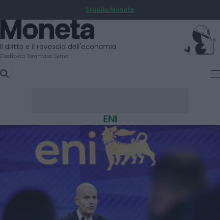
Sfoglia Moneta
SKIP
TO
Moneta
CONTENT
Il dritto e il rovescio dell'economia
Diretto da Tommaso Cerno
ENI