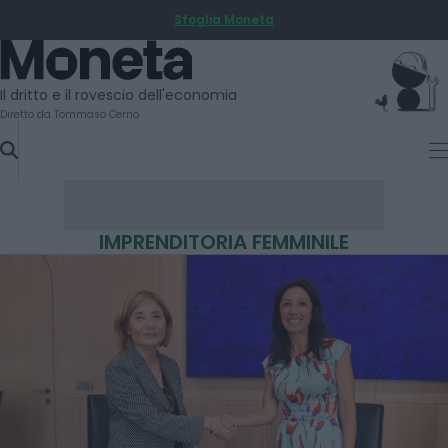
Sfoglia Moneta
SKIP
TO
Moneta
CONTENT
Il dritto e il rovescio dell'economia
Diretto da Tommaso Cerno
IMPRENDITORIA FEMMINILE