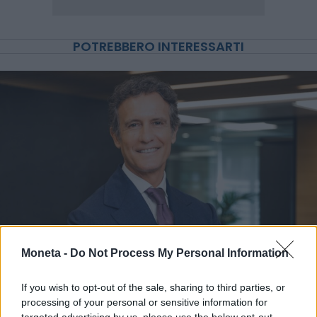
POTREBBERO INTERESSARTI
Moneta -
Do Not Process My Personal Information
IMPRESA E MANAGEMENT
21 Invest raggiunge un accordo di
If you wish to opt-out of the sale, sharing to third parties, or
cessione e reinvestimento in Energreen
processing of your personal or sensitive information for
Redazione
targeted advertising by us, please use the below opt-out