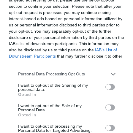
section to confirm your selection. Please note that after your
opt-out request is processed you may continue seeing
interest-based ads based on personal information utilized by
TENDENZE E SOSTENIBILITÀ
Ulivi, erba medica ed energia solare: le
us or personal information disclosed to third parties prior to
rinnovabili sposano l'agricoltura
your opt-out. You may separately opt-out of the further
disclosure of your personal information by third parties on the
Redazione
IAB’s list of downstream participants. This information may
also be disclosed by us to third parties on the
IAB’s List of
Downstream Participants
that may further disclose it to other
IMPRESA E MANAGEMENT
third parties.
"Col caldo record cambia anche lo
shopping: strategie per le aziende che non
Personal Data Processing Opt Outs
vogliono veder colare a picco le vendite"
I want to opt-out of the Sharing of my
Emanuela Meucci
personal data.
Opted In
I want to opt-out of the Sale of my
Sfoglia Moneta
Personal Data.
Opted In
MULTIMEDIA
I want to opt-out of processing my
Personal Data for Targeted Advertising.