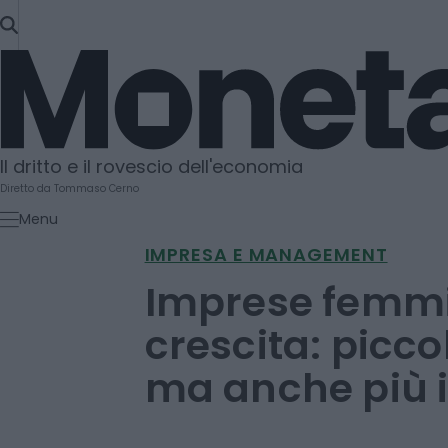
SKIP
TO
Moneta
CONTENT
Il dritto e il rovescio dell'economia
Diretto da Tommaso Cerno
Menu
IMPRESA E MANAGEMENT
Imprese femmin
crescita: picco