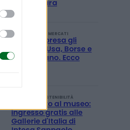
Ulivi, erba medica ed
energia solare: le
rinnovabili sposano
l'agricoltura
Redazione
INVESTIMENTI E MERCATI
Giù a sorpresa gli
occupati Usa, Borse e
oro esultano. Ecco
perché
Titta Ferraro
TENDENZE E SOSTENIBILITÀ
Ferragosto al museo: