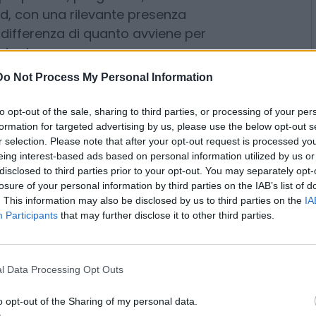
ese femminili
istinguono per alcune
iù piccole, più giovani, e si
, con una rilevante presenza
Do Not Process My Personal Information
A differenza di quanto avviene per
to opt-out of the sale, sharing to third parties, or processing of your per
te da donne operano
formation for targeted advertising by us, please use the below opt-out s
servizi
, che ospita il 72,6% delle
r selection. Please note that after your opt-out request is processed y
elle attività non femminili.
eing interest-based ads based on personal information utilized by us or
el settore artigianale è inferiore,
disclosed to third parties prior to your opt-out. You may separately opt-
losure of your personal information by third parties on the IAB’s list of
tto al 22,6% delle imprese
. This information may also be disclosed by us to third parties on the
IA
rappresentati sono quelli del
Participants
that may further disclose it to other third parties.
ure
(37,7%), della sanità e
uzione (31,1%), e dell’ospitalità,
l Data Processing Opt Outs
o opt-out of the Sharing of my personal data.
 costante
: le microimprese