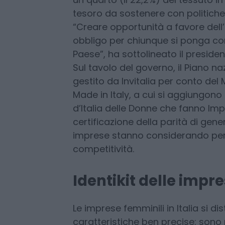
S
Queste le caratteristic
guidate da donne in It
diventando più forti, ta
un quarto (il 22,2%) del tessuto i
tesoro da sostenere con politich
“Creare opportunità a favore dell
obbligo per chiunque si ponga com
Paese”, ha sottolineato il presid
Sul tavolo del governo, il Piano n
gestito da Invitalia per conto del 
Made in Italy, a cui si aggiungono 
d’Italia delle Donne che fanno Imp
certificazione della parità di ge
imprese stanno considerando per ga
competitività.