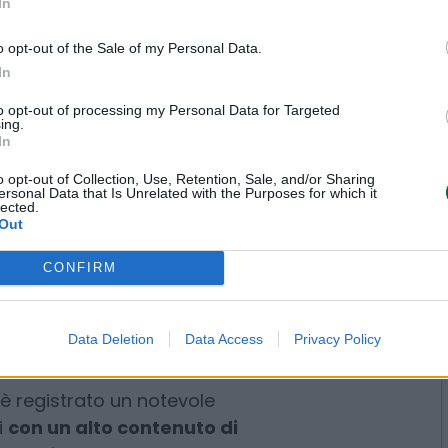
In
otale delle imprese femminili.
predominanti, rappresentando il
o opt-out of the Sale of my Personal Data.
e superiore rispetto al 47,3%
In
via, segnali positivi giungono
to opt-out of processing my Personal Data for Targeted
che sono aumentate del 45% dal
ing.
In
i un quarto delle imprese
o opt-out of Collection, Use, Retention, Sale, and/or Sharing
ersonal Data that Is Unrelated with the Purposes for which it
lected.
Out
da
l’età e la provenienza delle
i donne under 35 alla guida di
CONFIRM
conduzione straniera, a conferma
 e diversità nel panorama
Data Deletion
Data Access
Privacy Policy
ma con difficoltà di