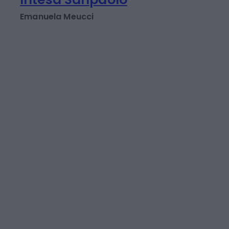
ingresso gratis alle
Gallerie d'Italia di
Intesa Sanpaolo
Emanuela Meucci