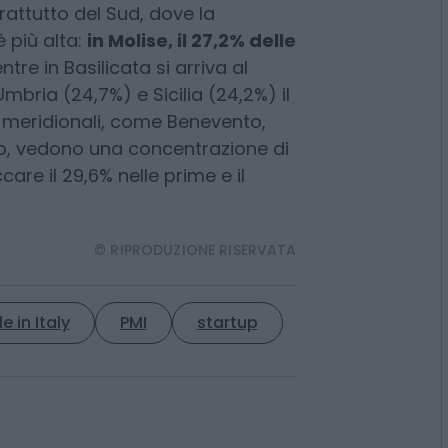
renditoria è particolarmente
prattutto del Sud, dove la
 più alta:
in Molise, il 27,2% delle
ntre in Basilicata si arriva al
mbria (24,7%) e Sicilia (24,2%) il
 meridionali, come Benevento,
rbo, vedono una concentrazione di
are il 29,6% nelle prime e il
© RIPRODUZIONE RISERVATA
 in Italy
PMI
startup