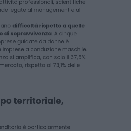
i è registrato un notevole
i
con un alto contenuto di
attività professionali, scientifiche
ende legate al management e al
trano
difficoltà rispetto a quelle
so di sopravvivenza
. A cinque
 imprese guidate da donne è
lle imprese a conduzione maschile.
nza si amplifica, con solo il 67,5%
 mercato, rispetto al 73,1% delle
po territoriale,