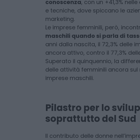
Nel corso degli ultimi dieci anni, s
incremento delle imprese giovanil
conoscenza
, con un +41,3% nelle 
e tecniche, dove spiccano le azi
marketing.
Le imprese femminili, però, incon
maschili quando si parla di tas
anni dalla nascita, il 72,3% delle
ancora attivo, contro il 77,3% de
Superato il quinquennio, la differe
delle attività femminili ancora sul
imprese maschili.
Pilastro per lo svilup