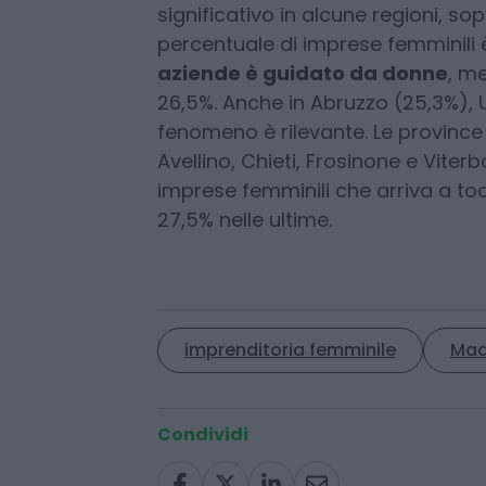
soprattutto del Sud
Il contributo delle donne nell’imp
significativo in alcune regioni, so
percentuale di imprese femminili è
aziende è guidato da donne
, me
26,5%. Anche in Abruzzo (25,3%), U
fenomeno è rilevante. Le province
Avellino, Chieti, Frosinone e Vite
imprese femminili che arriva a tocc
27,5% nelle ultime.
imprenditoria femminile
Made