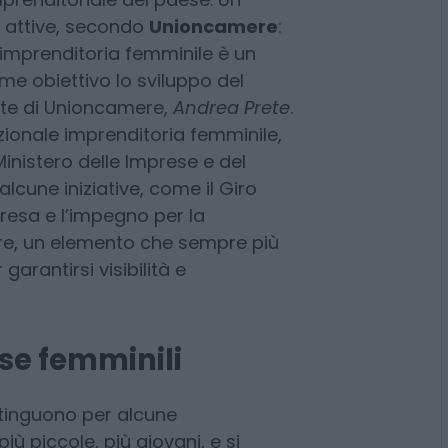
he delle
1,3 milioni di imprese
alia
, che stanno crescendo e
nto da coprire a fine 2024 oltre
mprenditoriale del paese. Un
e attive, secondo
Unioncamere
:
’imprenditoria femminile è un
e obiettivo lo sviluppo del
ente di Unioncamere,
Andrea Prete
.
azionale imprenditoria femminile,
Ministero delle Imprese e del
alcune iniziative, come il Giro
resa e l’impegno per la
nere, un elemento che sempre più
rantirsi visibilità e