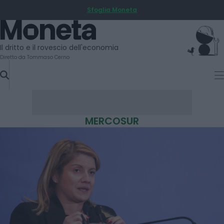
Sfoglia Moneta
SKIP
TO
Moneta
CONTENT
Il dritto e il rovescio dell'economia
Diretto da Tommaso Cerno
MERCOSUR