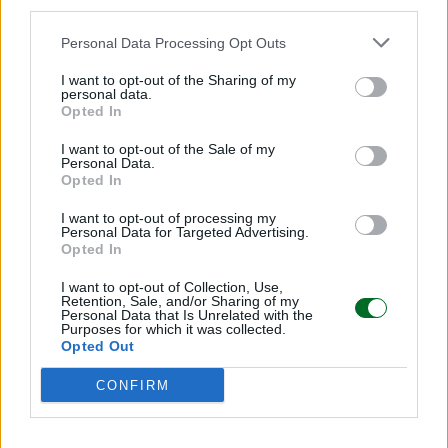
cessione e reinvestimento in Energreen
third parties.
Redazione
Personal Data Processing Opt Outs
I want to opt-out of the Sharing of my
personal data.
TENDENZE E SOSTENIBILITÀ
Opted In
Ulivi, erba medica ed energia solare: le
rinnovabili sposano l'agricoltura
I want to opt-out of the Sale of my
Personal Data.
Redazione
Opted In
I want to opt-out of processing my
Personal Data for Targeted Advertising.
IMPRESA E MANAGEMENT
Opted In
"Col caldo record cambia anche lo
shopping: strategie per le aziende che non
I want to opt-out of Collection, Use,
Retention, Sale, and/or Sharing of my
vogliono veder colare a picco le vendite"
Personal Data that Is Unrelated with the
Purposes for which it was collected.
Emanuela Meucci
Opted Out
CONFIRM
Sfoglia Moneta