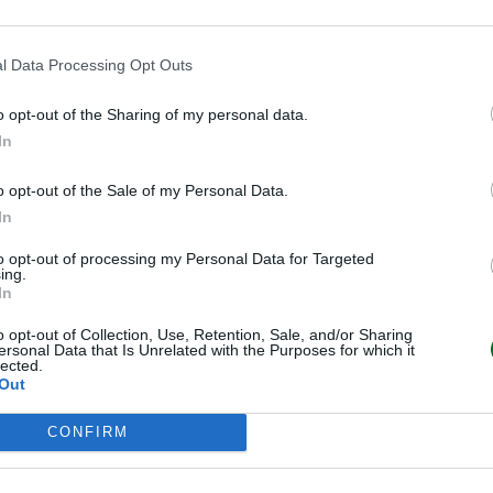
l Data Processing Opt Outs
o opt-out of the Sharing of my personal data.
In
o opt-out of the Sale of my Personal Data.
In
to opt-out of processing my Personal Data for Targeted
ing.
In
RISPARMIO E ASSICURAZIONI
Sanità: no assicurazione o
o opt-out of Collection, Use, Retention, Sale, and/or Sharing
ersonal Data that Is Unrelated with the Purposes for which it
prestito e così 13,6 milioni di
lected.
Out
italiani rinunciano alle cure
CONFIRM
Valeria Panigada