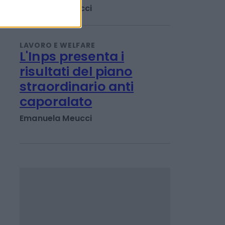
Progetto di vita: chi
può fare domanda e
come funziona
Emanuela Meucci
LAVORO E WELFARE
L'Inps presenta i
risultati del piano
straordinario anti
caporalato
Emanuela Meucci