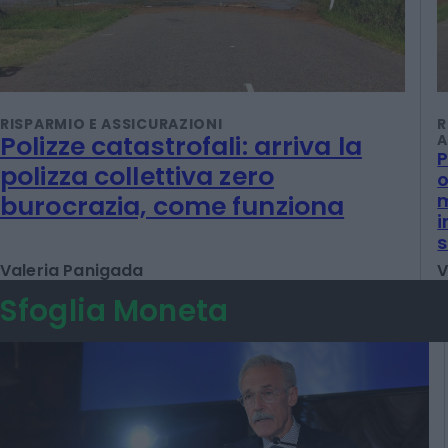
RISPARMIO E ASSICURAZIONI
R
Polizze catastrofali: arriva la
A
P
polizza collettiva zero
o
m
burocrazia, come funziona
i
Valeria Panigada
V
Sfoglia Moneta