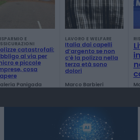
ISPARMIO E
LAVORO E WELFARE
RI
L
SSICURAZIONI
Italia dai capelli
olizze catastrofali:
d’argento se non
i
bbligo al via per
c’è la polizza nella
icro e piccole
n
terza età sono
mprese, cosa
dolori
c
sapere
aleria Panigada
Marco Barbieri
Ma