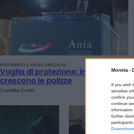
Moneta -
If you wish 
sensitive in
RISPARMIO E ASSICURAZIONI
Voglia di protezione: in Italia
confirm you
continue se
crescono le polizze
information 
further disc
Camilla Conti
participants
Downstream 