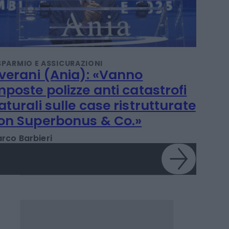
SPARMIO E ASSICURAZIONI
iverani (Ania): «Vanno
mposte polizze anti catastrofi
aturali sulle case ristrutturate
on Superbonus & Co.»
rco Barbieri