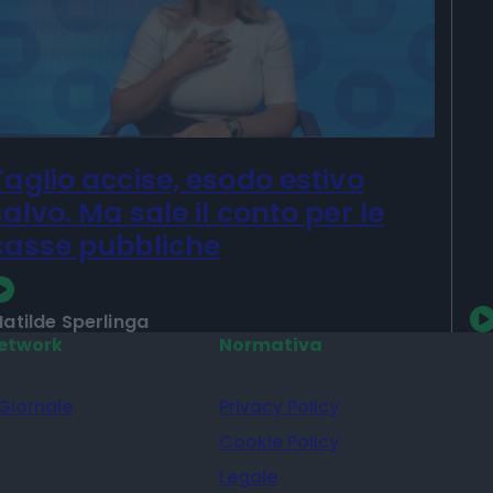
I
P
Taglio accise, esodo estivo
salvo. Ma sale il conto per le
casse pubbliche
atilde Sperlinga
etwork
Normativa