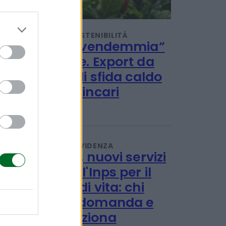
TENDENZE E SOSTENIBILITÀ
Al via la “vendemmia”
delle mele. Export da
1,2 miliardi sfida caldo
record e rincari
Redazione
PENSIONI E PREVIDENZA
Disabilità, nuovi servizi
online dell'Inps per il