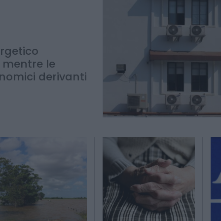
rgetico
 mentre le
nomici derivanti