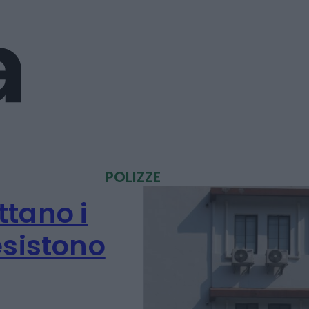
POLIZZE
tano i
esistono