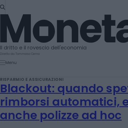
SKIP
TO
Moneta
CONTENT
Il dritto e il rovescio dell'economia
Diretto da Tommaso Cerno
Menu
RISPARMIO E ASSICURAZIONI
Blackout: quando spet
rimborsi automatici, 