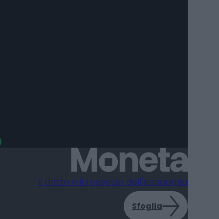
l parco fotovoltaico Enel di
ian di Giorgio