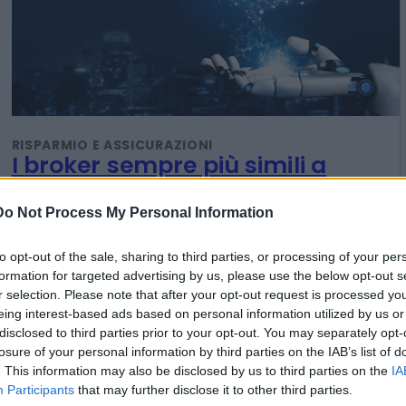
Do Not Process My Personal Information
RISPARMIO E ASSICURAZIONI
I broker sempre più simili a
to opt-out of the sale, sharing to third parties, or processing of your per
dinosauri, ormai i software fanno
formation for targeted advertising by us, please use the below opt-out s
pure le polizze
r selection. Please note that after your opt-out request is processed y
eing interest-based ads based on personal information utilized by us or
disclosed to third parties prior to your opt-out. You may separately opt-
losure of your personal information by third parties on the IAB’s list of
Valeria Panigada
. This information may also be disclosed by us to third parties on the
IA
Participants
that may further disclose it to other third parties.