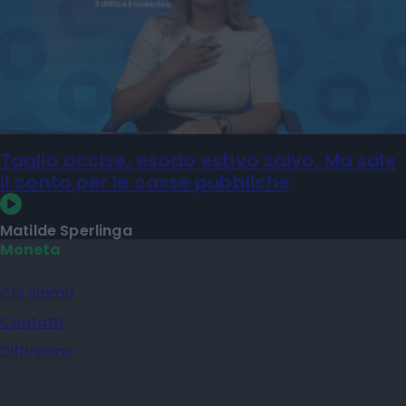
Taglio accise, esodo estivo salvo. Ma sale
il conto per le casse pubbliche
Matilde Sperlinga
Moneta
Chi siamo
Contatti
Diffusione