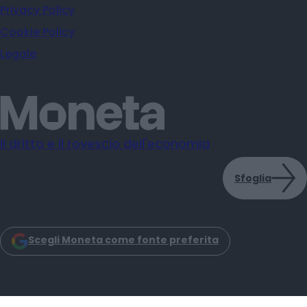
Privacy Policy
Cookie Policy
Legale
Il dritto e il rovescio dell'economia
Sfoglia
Scegli Moneta come fonte preferita
Moneta s.r.l. - Via Dell'Aprica 18 - 20158 - Milano