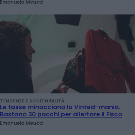
Emanuela Meucci
TENDENZE E SOSTENIBILITÀ
Le tasse minacciano la Vinted-mania.
Bastano 30 pacchi per allertare il Fisco
Emanuela Meucci