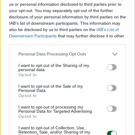
us or personal information disclosed to third parties prior to
your opt-out. You may separately opt-out of the further
disclosure of your personal information by third parties on the
IMPRESA E MANAGEMENT
IAB’s list of downstream participants. This information may
"Col caldo record cambia anche lo
also be disclosed by us to third parties on the
IAB’s List of
shopping: strategie per le aziende che non
Downstream Participants
that may further disclose it to other
vogliono veder colare a picco le vendite"
third parties.
Emanuela Meucci
Personal Data Processing Opt Outs
I want to opt-out of the Sharing of my
Sfoglia Moneta
personal data.
Opted In
MULTIMEDIA
I want to opt-out of the Sale of my
Personal Data.
Opted In
I want to opt-out of processing my
Personal Data for Targeted Advertising.
Opted In
I want to opt-out of Collection, Use,
Retention, Sale, and/or Sharing of my