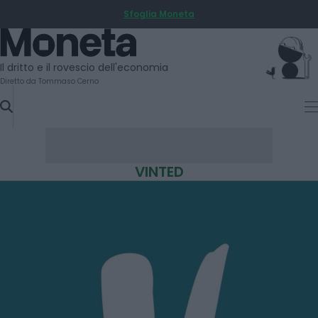
Sfoglia Moneta
SKIP
TO
Moneta
CONTENT
Il dritto e il rovescio dell'economia
Diretto da Tommaso Cerno
VINTED