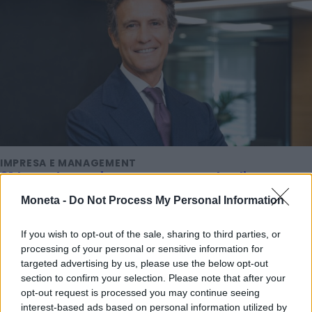
IMPRESA E MANAGEMENT
21 Invest raggiunge un accordo di
cessione e reinvestimento in Energreen
Moneta -
Do Not Process My Personal Information
Redazione
If you wish to opt-out of the sale, sharing to third parties, or
processing of your personal or sensitive information for
TENDENZE E SOSTENIBILITÀ
targeted advertising by us, please use the below opt-out
Ulivi, erba medica ed energia solare: le
section to confirm your selection. Please note that after your
rinnovabili sposano l'agricoltura
opt-out request is processed you may continue seeing
interest-based ads based on personal information utilized by
Redazione