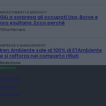
INVESTIMENTI E MERCATI
Giù a sorpresa gli occupati Usa, Borse e
oro esultano. Ecco perché
Titta Ferraro
IMPRESA E MANAGEMENT
Iren Ambiente sale al 100% di ETAmbiente
e si rafforza nel comparto rifiuti
Redazione
Moneta
Chi siamo
Contatti
Diffusione