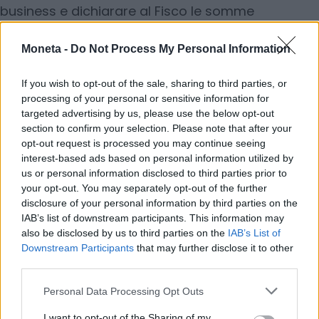
business e dichiarare al Fisco le somme
percepite. Il “trucco”, in sostanza, è iscriversi alle
piattaforme come venditori occasionali, mentre
Moneta -
Do Not Process My Personal Information
in realtà viene posta in essere una vera e propria
If you wish to opt-out of the sale, sharing to third parties, or
rivendita professionale».
processing of your personal or sensitive information for
targeted advertising by us, please use the below opt-out
section to confirm your selection. Please note that after your
Il rapporto fa anche esempi concreti, come
opt-out request is processed you may continue seeing
interest-based ads based on personal information utilized by
quello di un uomo residente a Gorizia arrestato
us or personal information disclosed to third parties prior to
dalle Fiamme gialle che, nonostante non
your opt-out. You may separately opt-out of the further
dichiarasse alcun reddito, ostentava un tenore di
disclosure of your personal information by third parties on the
vita piuttosto elevato e aveva acquistato
IAB’s list of downstream participants. This information may
also be disclosed by us to third parties on the
IAB’s List of
un’automobile da più di 41mila euro e
Downstream Participants
that may further disclose it to other
un’abitazione da 110mila euro. I guadagni
third parties.
arrivavano proprio da siti di aste online a cui
Personal Data Processing Opt Outs
l’uomo si era iscritto come venditore occasionale,
mentre in realtà portava avanti una rivendita
I want to opt-out of the Sharing of my