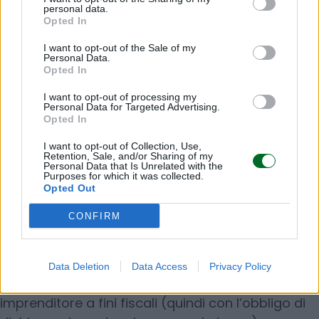
personal data.
professionale di cellulari, tra l’altro contraffatti e
Opted In
provenienti dall’estero, incassando 600.000 euro
I want to opt-out of the Sale of my
grazie a oltre 26.000 transazioni. In un altro caso
Personal Data.
Opted In
scovato sempre dalla Gdf a Ventimiglia, il reddito
non dichiarato era di 1,3 milioni di euro grazie a un
I want to opt-out of processing my
Personal Data for Targeted Advertising.
giro di vendite online di oggetti di vario tipo, dai
Opted In
prodotti tecnologici alle opere d’arte.
I want to opt-out of Collection, Use,
Retention, Sale, and/or Sharing of my
Personal Data that Is Unrelated with the
Purposes for which it was collected.
Sul tema si è espressa anche la Cassazione con
Opted Out
la sentenza numero 7552 pubblicata il 21 marzo
CONFIRM
2025. La Corte ha stabilito che anche un privato
senza partita Iva che effettua numerose vendite
sulle piattaforme digitali per un periodo
Data Deletion
Data Access
Privacy Policy
prolungato può essere considerato un
imprenditore a fini fiscali (quindi con l’obbligo di