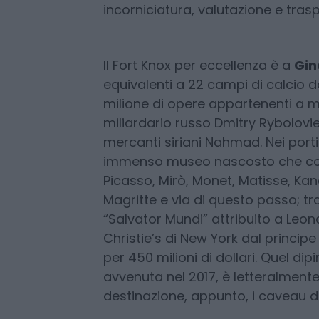
oltre a proteggerle dal fisco, ga
sulla proprietà, custodia in perfet
e una serie di servizi esclusivi co
incorniciatura, valutazione e trasp
Il Fort Knox per eccellenza è a
Gin
equivalenti a 22 campi di calcio 
milione di opere appartenenti a 
miliardario russo Dmitry Ryboloviev
mercanti siriani Nahmad. Nei porti
immenso museo nascosto che com
Picasso, Mirò, Monet, Matisse, Kan
Magritte e via di questo passo; tr
“Salvator Mundi” attribuito a Leo
Christie’s di New York dal princ