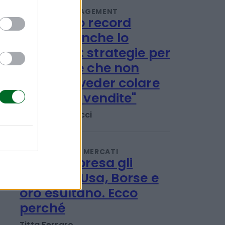
Energreen
Redazione
IMPRESA E MANAGEMENT
"Col caldo record
cambia anche lo
shopping: strategie per
le aziende che non
vogliono veder colare
a picco le vendite"
Emanuela Meucci
INVESTIMENTI E MERCATI
Giù a sorpresa gli
occupati Usa, Borse e