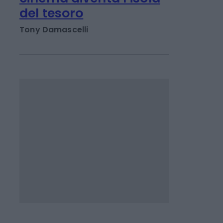
TENDENZE E SOSTENIBILITÀ
Nell’estate bollente il
cinema diventa l’isola
del tesoro
Tony Damascelli