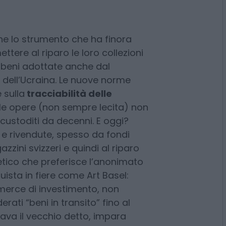
pinto, dopo l’aggiudicazione
 sparito agli occhi del mondo:
i Ginevra.
he lo strumento che ha finora
ettere al riparo le loro collezioni
 beni adottate anche dal
 dell’Ucraina. Le nuove norme
 sulla
tracciabilità delle
le opere (non sempre lecita) non
 custoditi da decenni. E oggi?
e rivendute, spesso da fondi
zzini svizzeri e quindi al riparo
vetico che preferisce l’anonimato
ista in fiere come Art Basel: