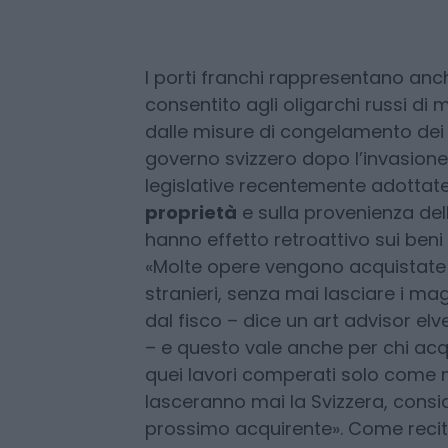
per 450 milioni di dollari. Quel di
avvenuta nel 2017, è letteralmente
destinazione, appunto, i caveau d
I porti franchi rappresentano anc
consentito agli oligarchi russi di m
dalle misure di congelamento dei
governo svizzero dopo l’invasione
legislative recentemente adottate
proprietà
e sulla provenienza del
hanno effetto retroattivo sui beni
«Molte opere vengono acquistate 
stranieri, senza mai lasciare i maga
dal fisco – dice un art advisor el
– e questo vale anche per chi acqu