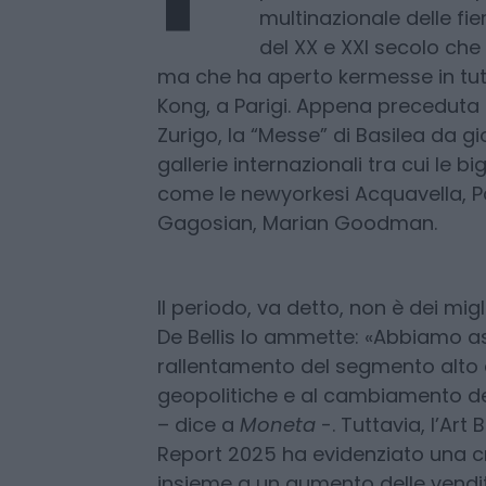
P
er i collezionisti di ar
giugno fa rima con
Svi
prossima settimana apr
multinazionale delle fie
del XX e XXI secolo che
ma che ha aperto kermesse in tut
Kong, a Parigi. Appena preceduta 
Zurigo, la “Messe” di Basilea da 
gallerie internazionali tra cui le
come le newyorkesi Acquavella, Pa
Gagosian, Marian Goodman.
Il periodo, va detto, non è dei migl
De Bellis lo ammette: «Abbiamo as
rallentamento del segmento alto 