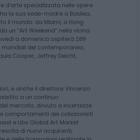
te contemporanea, il mese di
zzera
. Come ogni anno, la
e i battenti
Art Basel
, la grande
re d’arte specializzata nelle opere
 ha la sua sede-madre a Basilea,
to il mondo: da Miami, a Hong
da un “Art Weekend” nella vicina
giovedì a domenica ospiterà 289
 big mondiali del contemporaneo,
ula Cooper, Jeffrey Deicht,
iori, e anche il direttore Vincenzo
sistito a un continuo
del mercato, dovuto a incertezze