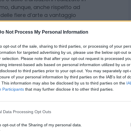
i comportamenti dei collezionisti
 Basel e Ubs Global Art Market
escita di nuovi acquirenti,
 e delle transazioni realizzate in
Do Not Process My Personal Information
ismo, dunque, anche rispetto ad
delle fiere d’arte a vantaggio
to opt-out of the sale, sharing to third parties, or processing of your per
nuano a rappresentare il canale
formation for targeted advertising by us, please use the below opt-out s
are in contatto con nuovi
r selection. Please note that after your opt-out request is processed y
commerciale. Le fiere sono luoghi
eing interest-based ads based on personal information utilized by us or
disclosed to third parties prior to your opt-out. You may separately opt-
rsa, si costruiscono relazioni di
losure of your personal information by third parties on the IAB’s list of
. This information may also be disclosed by us to third parties on the
IA
Participants
that may further disclose it to other third parties.
te svizzero Ernst Beyeler, Art
a tradizione che dal dopoguerra
tissime collezioni appartenenti a
l Data Processing Opt Outs
i nei quattro cantoni: Emil Bührle,
o opt-out of the Sharing of my personal data.
Angela Rosengart, Werner