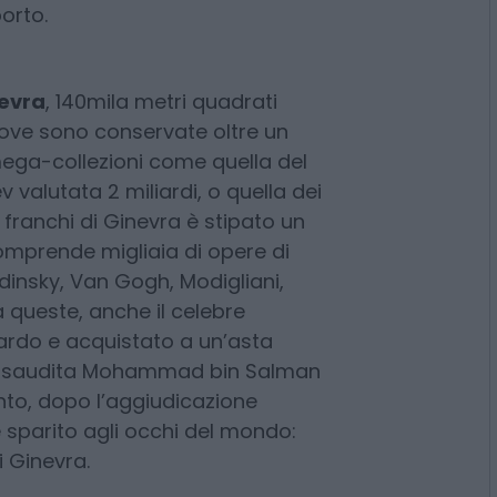
rantiscono massima riservatezza
te condizioni climatiche (17 gradi)
me autentificazione, restauro,
orto.
evra
, 140mila metri quadrati
dove sono conservate oltre un
mega-collezioni come quella del
 valutata 2 miliardi, o quella dei
 franchi di Ginevra è stipato un
prende migliaia di opere di
dinsky, Van Gogh, Modigliani,
a queste, anche il celebre
nardo e acquistato a un’asta
ipe saudita Mohammad bin Salman