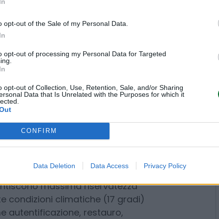
In
r-Mueller, Maja Oeri, Maja
s, Thomas Schmidheiny, Michael
o opt-out of the Sale of my Personal Data.
Goulandris, Agnelli, Bulgari e gli
In
per fare qualche nome. Il merito
to opt-out of processing my Personal Data for Targeted
una
politica fiscale favorevole
e
ing.
In
tà di domicilio e l’assenza di
ere.
o opt-out of Collection, Use, Retention, Sale, and/or Sharing
ersonal Data that Is Unrelated with the Purposes for which it
lected.
 preferiscono conservare le loro
Out
ché
al riparo da dazi doganali
.
CONFIRM
 rimangano custodite in
e è ricco, i cosiddetti
porti
inaccessibili se ne contano a
Data Deletion
Data Access
Privacy Policy
a, Zurigo e Chiasso, veri e propri
arsi di un mercato dell’arte che
. Oggi si stima che
quasi l’80%
o nei porti franchi svizzeri
che,