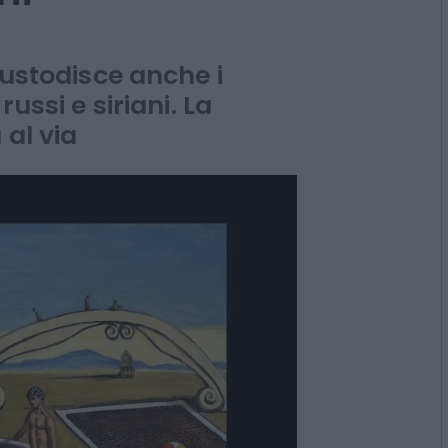
erna scuda le
ni
custodisce anche i
russi e siriani. La
 al via