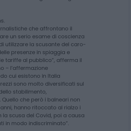
tà e contesti differenti,
oprie possibilità. Le cause di
 – nell’analisi di Licordari – da
ica che attanaglia le famiglie
s.
rnalistiche che affrontano il
fare un serio esame di coscienza
i utilizzare la scusante del caro-
delle presenze in spiaggia e
 tariffe al pubblico”, afferma il
o – l’affermazione
o cui esistono in Italia
prezzi sono molto diversificati sul
dello stabilimento,
i. Quello che però i balneari non