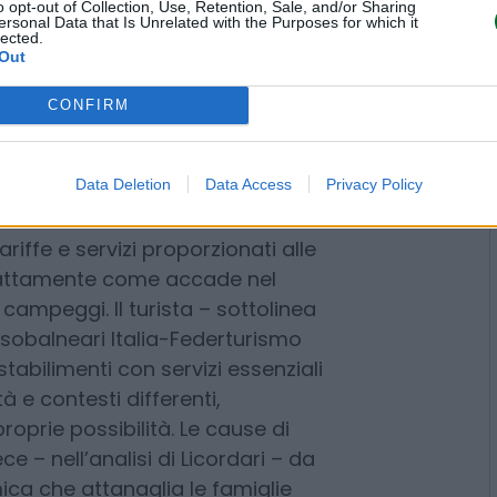
o opt-out of Collection, Use, Retention, Sale, and/or Sharing
no acceso lo scontro a distanza
ersonal Data that Is Unrelated with the Purposes for which it
lected.
Out
 giornalistiche italiane hanno
CONFIRM
 presunto caro spiaggia,
dagli stabilimenti balneari
e a molte famiglie di trascorrere
Data Deletion
Data Access
Privacy Policy
ssobalneari Italia, che “ritiene
appresentazione non corrisponde
tremamente diversificato e offre
ariffe e servizi proporzionati alle
esattamente come accade nel
 campeggi. Il turista – sottolinea
Assobalneari Italia-Federturismo
tabilimenti con servizi essenziali