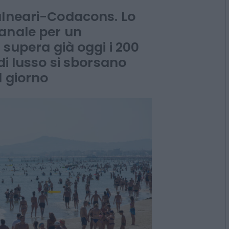
alneari-Codacons. Lo
anale per un
 supera già oggi i 200
di lusso si sborsano
l giorno