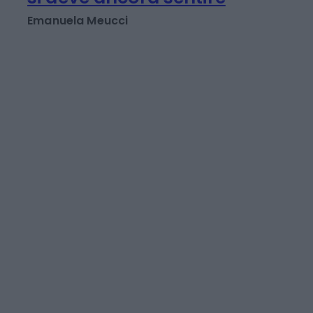
inflazione su fino al
2027. E il vero impatto
si deve ancora sentire
Emanuela Meucci