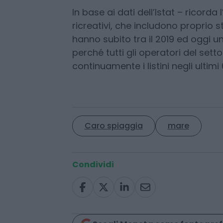
dicono è che tutti i lidi, negli ultim
propri listini al pubblico, prima c
del caro-bollette. Aumenti applica
In base ai dati dell’Istat – ricorda 
ricreativi, che includono proprio s
hanno subito tra il 2019 ed oggi u
perché tutti gli operatori del set
continuamente i listini negli ultimi 
Caro spiaggia
mare
Condividi