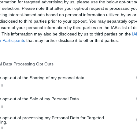
formation for targeted advertising by us, please use the below opt-out s
e
, in parte a una generale
r selection. Please note that after your opt-out request is processed y
icella dei prezzi.
eing interest-based ads based on personal information utilized by us or
disclosed to third parties prior to your opt-out. You may separately opt-
losure of your personal information by third parties on the IAB’s list of
 per un ombrellone e due
. This information may also be disclosed by us to third parties on the
IA
o
, eccezion fatta (al rialzo) per gli
Participants
that may further disclose it to other third parties.
arrivare a cifre monstre di oltre
one super esclusiva in riva al
ite, tuttavia, le vacanze estive
l Data Processing Opt Outs
 rispetto all’era pre-Covid e il
o opt-out of the Sharing of my personal data.
foglio dei turisti.
In
 lo stile di vacanza degli
o opt-out of the Sale of my Personal Data.
io quest’anno,
le località di
In
flussi in crescita e un aumento
to opt-out of processing my Personal Data for Targeted
re alberghiere
. Infine, oggi la
ing.
tura è scesa a 7-10 giorni.
In