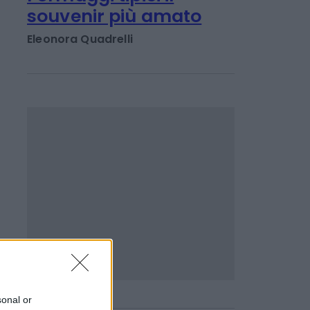
TENDENZE E SOSTENIBILITÀ
La cucina italiana
motore del turismo.
Formaggi tipici il
souvenir più amato
Eleonora Quadrelli
sonal or