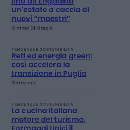
TENDENZE E SOSTENIBILITÀ
Dalla Costa Azzurra
fino all’Engadina
un’estate a caccia di
nuovi “maestri”
Mimmo Di Marzio
TENDENZE E SOSTENIBILITÀ
Reti ed energia green:
così accelera la
transizione in Puglia
Redazione