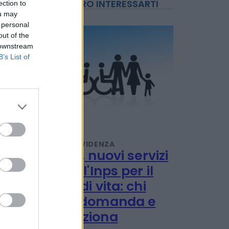
ection to
ou may
 personal
out of the
 downstream
POTREBBERO INTERESSARTI
B’s List of
PENSIONI E PREVIDENZA
Disabilità, nuovi servizi
online dell'Inps per il