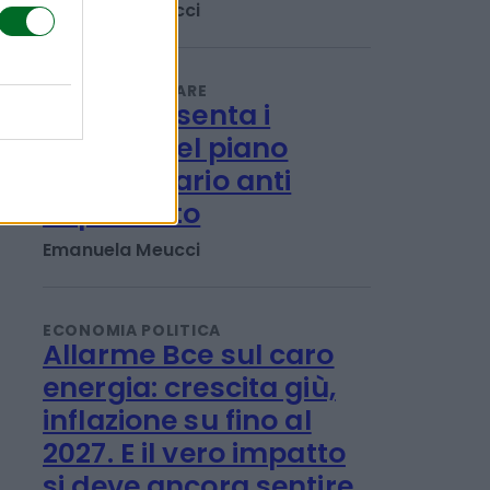
Progetto di vita: chi
può fare domanda e
come funziona
Emanuela Meucci
LAVORO E WELFARE
L'Inps presenta i
risultati del piano
straordinario anti
caporalato
Emanuela Meucci
ECONOMIA POLITICA
Allarme Bce sul caro
energia: crescita giù,