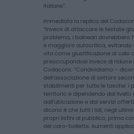
e strutture più attrezzate, in locali
modulando la spesa in base alle pr
questo calo di presenze sono invece
ricercare nella grave crisi econom
italiane”.
Immediata la replica del Codacon
“Invece di attaccare le testate gio
problema, i balneari dovrebbero 
e maggiore autocritica, evitando d
vita come giustificazione al calo 
preoccupandosi invece di ridurre le
Codacons. “Condividiamo – dicon
dell’associazione di settore second
stabilimenti per tutte le tasche: i 
territorio e dipendendo dal livello 
dall’ubicazione e dai servizi offert