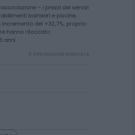
i anni, hanno ritoccato al rialzo i
on la scusa del Covid, poi a causa
ti in modo indiscriminato”.
l’associazione – i prezzi dei servizi
tabilimenti balneari e piscine,
n incremento del +32,7%, proprio
tore hanno ritoccato
6 anni.
© RIPRODUZIONE RISERVATA