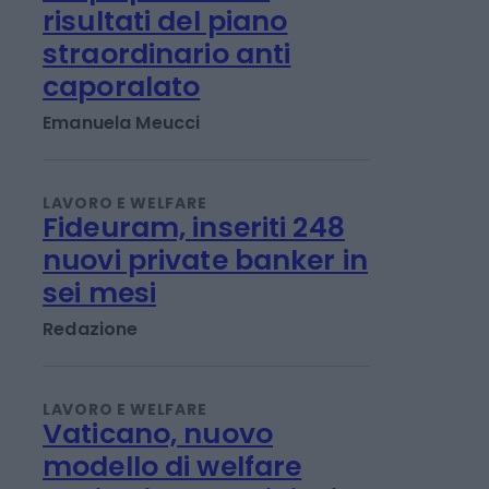
LAVORO E WELFARE
L'Inps presenta i
risultati del piano
straordinario anti
caporalato
Emanuela Meucci
LAVORO E WELFARE
Fideuram, inseriti 248
nuovi private banker in
sei mesi
Redazione