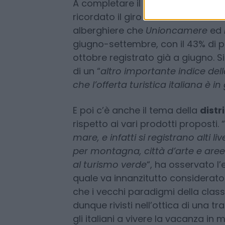
turisti scelgono i ‘mesi di spalla’
canonici, come appunto i primi q
A completare il quadro
anti-all
ricordato il giro d’affari da 15 mil
alberghiere che
Unioncamere
ed
giugno-settembre, con il 43% di pr
ottobre registrato già a giugno. Si
di un “
altro importante indice del
che l’offerta turistica italiana è i
E poi c’è anche il tema della
distr
rispetto ai vari prodotti proposti. “
mare, e infatti si registrano alti li
per montagna, città d’arte e aree
al turismo verde
“, ha osservato l
quale va innanzitutto considerat