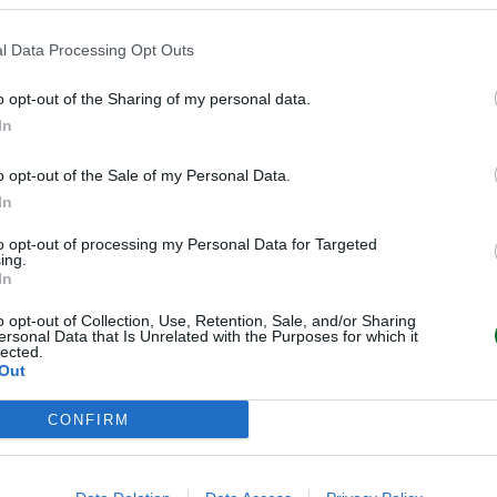
 a luglio 2025, a fronte di un
2024, l’Italia si è collocata
ai
l Data Processing Opt Outs
Mediterraneo. Da un lato, il
razione
online travel agencies
,
o opt-out of the Sharing of my personal data.
In
ella Francia, il 35,1% della
l’altro, risulta essere competitivo
o opt-out of the Sale of my Personal Data.
fa media di 156,20 euro, inferiore
In
pagna (181,90 euro). Lo si legge
to opt-out of processing my Personal Data for Targeted
sso ministero del Turismo.
ing.
In
25 – ha spiegato Santanchè – “
è
o opt-out of Collection, Use, Retention, Sale, and/or Sharing
ia sul 2024 che sul 2019: tanto sul
ersonal Data that Is Unrelated with the Purposes for which it
lected.
o su quello dell’aumento delle
Out
amo registrato pure l’incremento
CONFIRM
ministro, questo significa “
non
andando bene
, con il segno più in
e, ma anche che sempre più