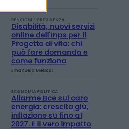
1,2 miliardi sfida caldo
record e rincari
Redazione
PENSIONI E PREVIDENZA
Disabilità, nuovi servizi
online dell'Inps per il
Progetto di vita: chi
può fare domanda e
come funziona
Emanuela Meucci
ECONOMIA POLITICA
Allarme Bce sul caro