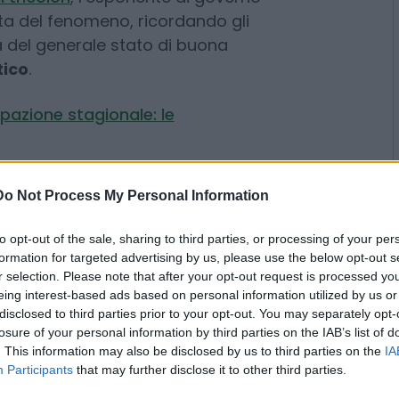
 del turismo,
Daniela Santanchè
,
ale del pessimismo. A margine
fluenza in calo registrata nelle
 tricolori
, l’esponente di governo
ata del fenomeno, ricordando gli
 del generale stato di buona
tico
.
pazione stagionale: le
Do Not Process My Personal Information
to opt-out of the sale, sharing to third parties, or processing of your per
formation for targeted advertising by us, please use the below opt-out s
to
l’Italia al top del mercato
r selection. Please note that after your opt-out request is processed y
asso di saturazione online travel
eing interest-based ads based on personal information utilized by us or
i prezzi, con un 48% di
disclosed to third parties prior to your opt-out. You may separately opt-
3% a luglio, da un lato, e una
losure of your personal information by third parties on the IAB’s list of
. This information may also be disclosed by us to third parties on the
IA
 competitor di primissimo livello
Participants
that may further disclose it to other third parties.
“, ha innanzitutto evidenziato