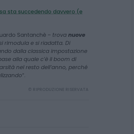
sica estate balneare vanno
trasformazione che sta portando
 modo diverso.
Cosa sta succedendo davvero (e
iguardo Santanchè –
trova
nuove
a si rimodula e si riadatta. Di
ndo dalla classica impostazione
ase alla quale c’è il boom di
scarsità nel resto dell’anno, perché
alizzando
“.
© RIPRODUZIONE RISERVATA