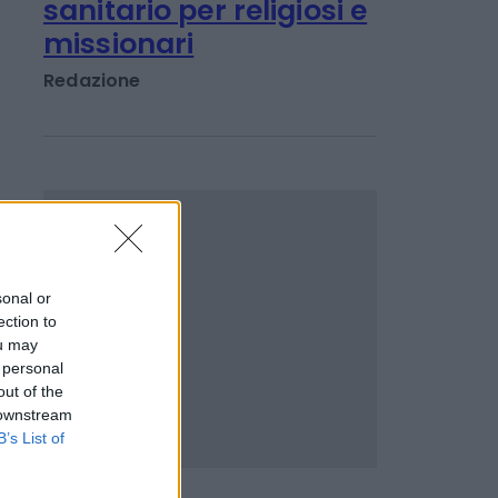
LAVORO E WELFARE
Vaticano, nuovo
modello di welfare
sanitario per religiosi e
missionari
Redazione
sonal or
ection to
ou may
 personal
out of the
 downstream
B’s List of