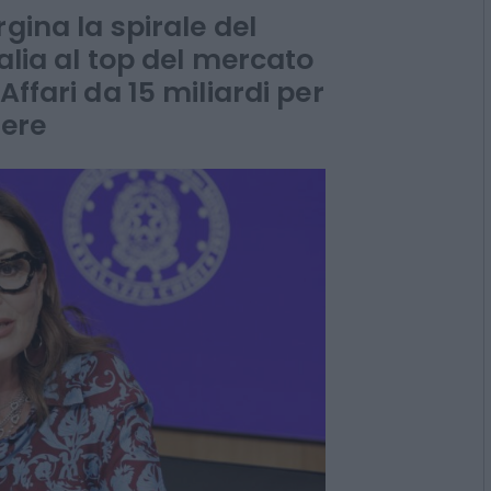
o in Italia
gina la spirale del
talia al top del mercato
Affari da 15 miliardi per
iere