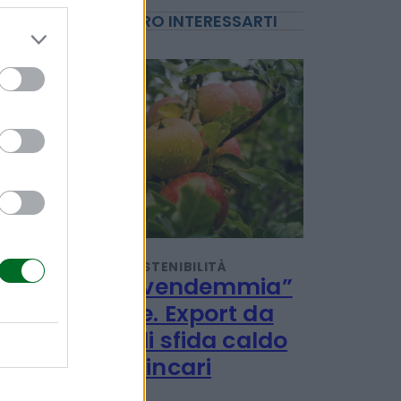
POTREBBERO INTERESSARTI
TENDENZE E SOSTENIBILITÀ
Al via la “vendemmia”
delle mele. Export da