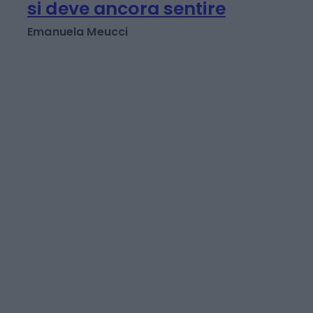
energia: crescita giù,
inflazione su fino al
2027. E il vero impatto
si deve ancora sentire
Emanuela Meucci