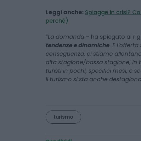
che i vecchi paradigmi della clas
dunque rivisti nell’ottica di una 
gli italiani a vivere la vacanza in
Leggi anche:
Spiagge in crisi? 
perché)
“
La domanda
– ha spiegato al r
tendenze e dinamiche
. E l’offert
conseguenza, ci stiamo allontana
alta stagione/bassa stagione, in b
turisti in pochi, specifici mesi, e 
il turismo si sta anche destagion