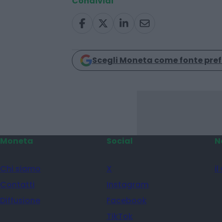
turismo
Condividi
Scegli Moneta come fonte pref
Moneta
Social
N
Chi siamo
X
il