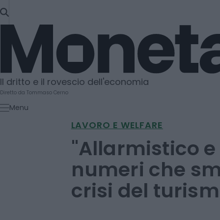
SKIP
TO
Moneta
CONTENT
Il dritto e il rovescio dell'economia
Diretto da Tommaso Cerno
Menu
LAVORO E WELFARE
"Allarmistico e 
numeri che sm