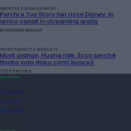
IMPRESA E MANAGEMENT
Parchi e Toy Story fan ricca Disney. In
arrivo canali in streaming gratis
Emanuela Meucci
INVESTIMENTI E MERCATI
Musk piange, Huang ride. Ecco perché
Nvidia vola dopo conti SpaceX
Titta Ferraro
Moneta
Chi siamo
Contatti
Diffusione