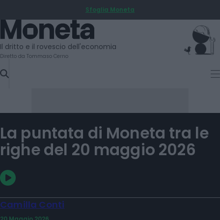
Sfoglia Moneta
SKIP
TO
Moneta
CONTENT
Il dritto e il rovescio dell'economia
Diretto da Tommaso Cerno
La puntata di Moneta tra le
righe del 20 maggio 2026
Camilla Conti
20 Maggio 2026