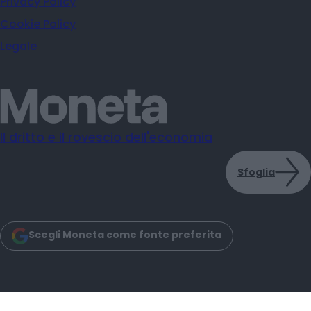
Privacy Policy
Cookie Policy
Legale
Il dritto e il rovescio dell'economia
Sfoglia
Scegli Moneta come fonte preferita
Moneta s.r.l. - Via Dell'Aprica 18 - 20158 - Milano
Iscrizione Registro Imprese CCIAA Milano C.F. e P.IVA: 14034200965