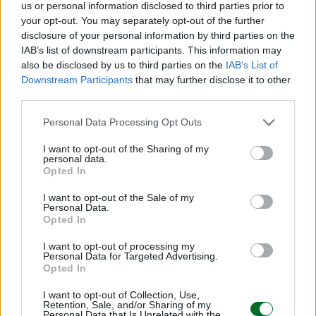
us or personal information disclosed to third parties prior to
your opt-out. You may separately opt-out of the further
disclosure of your personal information by third parties on the
IAB’s list of downstream participants. This information may
also be disclosed by us to third parties on the
IAB’s List of
Taglio accise, esodo estivo salvo. Ma sale
Downstream Participants
that may further disclose it to other
third parties.
il conto per le casse pubbliche
Personal Data Processing Opt Outs
Matilde Sperlinga
I want to opt-out of the Sharing of my
personal data.
Opted In
Il parco fotovoltaico Enel di Pian di Giorgio
I want to opt-out of the Sale of my
Personal Data.
Opted In
I want to opt-out of processing my
Personal Data for Targeted Advertising.
Opted In
I want to opt-out of Collection, Use,
Retention, Sale, and/or Sharing of my
Personal Data that Is Unrelated with the