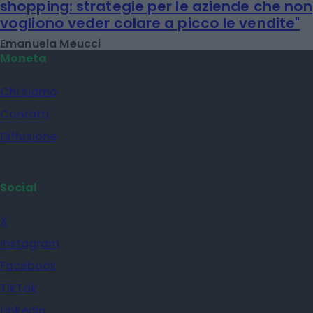
shopping: strategie per le aziende che non
vogliono veder colare a picco le vendite"
Emanuela Meucci
Moneta
Chi siamo
Contatti
Diffusione
Social
X
Instagram
Facebook
TikTok
Linkedin