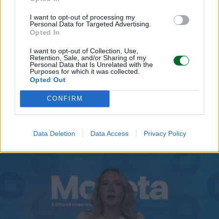
I want to opt-out of processing my
Personal Data for Targeted Advertising.
Opted In
I want to opt-out of Collection, Use,
Retention, Sale, and/or Sharing of my
Personal Data that Is Unrelated with the
Purposes for which it was collected.
Opted Out
La puntata di Moneta tra le righe del 6
agosto 2026
CONFIRM
Camilla Conti
Data Deletion
Data Access
Privacy Policy