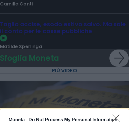
Camilla Conti
Taglio accise, esodo estivo salvo. Ma sale
il conto per le casse pubbliche
Matilde Sperlinga
Sfoglia Moneta
PIÙ VIDEO
Moneta -
Do Not Process My Personal Information