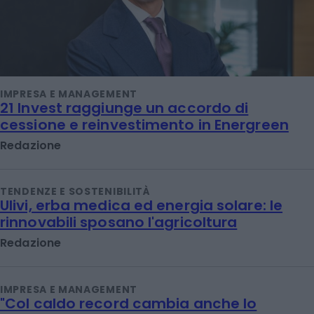
IMPRESA E MANAGEMENT
21 Invest raggiunge un accordo di
cessione e reinvestimento in Energreen
Redazione
TENDENZE E SOSTENIBILITÀ
Ulivi, erba medica ed energia solare: le
rinnovabili sposano l'agricoltura
Redazione
IMPRESA E MANAGEMENT
"Col caldo record cambia anche lo