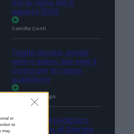
La puntata di Moneta
tra le righe del 6
agosto 2026
Camilla Conti
Taglio accise, esodo
estivo salvo. Ma sale il
conto per le casse
pubbliche
sonal or
Matilde Sperlinga
ection to
ou may