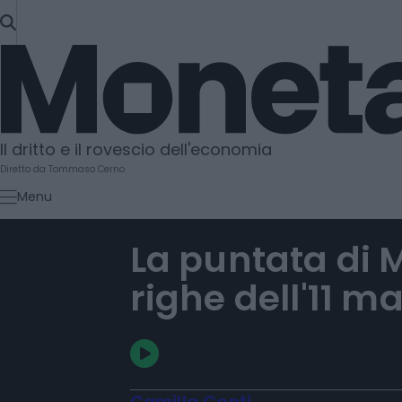
SKIP
TO
Moneta
CONTENT
Il dritto e il rovescio dell'economia
Diretto da Tommaso Cerno
Menu
La puntata di 
righe dell'11 m