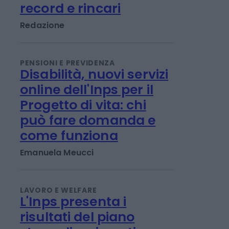
Al via la “vendemmia”
delle mele. Export da
1,2 miliardi sfida caldo
record e rincari
Redazione
PENSIONI E PREVIDENZA
Disabilità, nuovi servizi
online dell'Inps per il
Progetto di vita: chi
può fare domanda e
come funziona
Emanuela Meucci