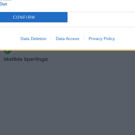
Out
CONFIRM
Data Deletion
Data Access
Privacy Policy
Taglio accise, esodo estivo salvo.
Ma sale il conto per le casse
pubbliche
Matilde Sperlinga