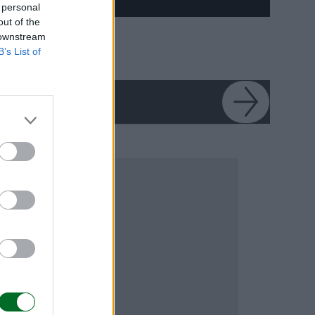
 personal
out of the
Il parco fotovoltaico
 downstream
Enel di Pian di Giorgio
B’s List of