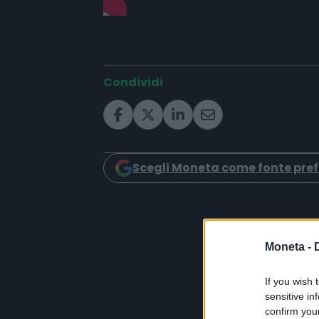
Condividi
Scegli Moneta come fonte pref
Moneta -
If you wish 
sensitive in
confirm you