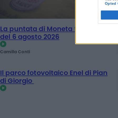
Opted 
La puntata di Moneta tra le righe
del 6 agosto 2026
Camilla Conti
Il parco fotovoltaico Enel di Pian
di Giorgio