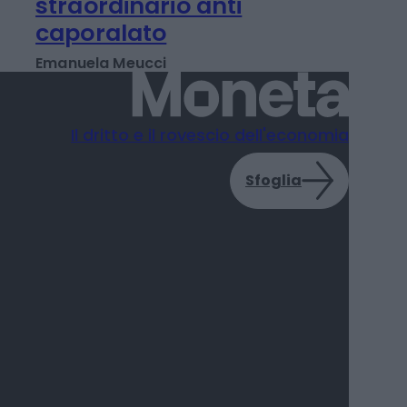
LAVORO E WELFARE
L'Inps presenta i
risultati del piano
straordinario anti
caporalato
Emanuela Meucci
Il dritto e il rovescio dell'economia
Sfoglia