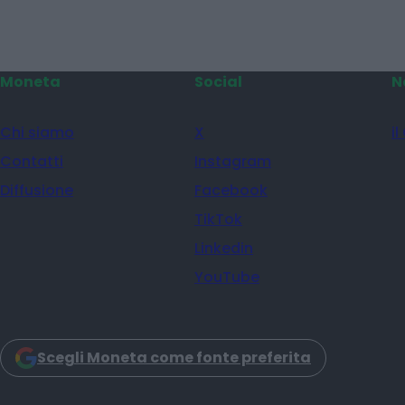
Moneta
Social
N
Chi siamo
X
il
Contatti
Instagram
Diffusione
Facebook
TikTok
Linkedin
YouTube