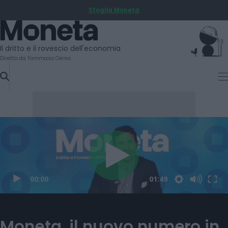
Sfoglia Moneta
SKIP
TO
Moneta
CONTENT
Il dritto e il rovescio dell'economia
Diretto da Tommaso Cerno
Moneta, il nuovo numero in