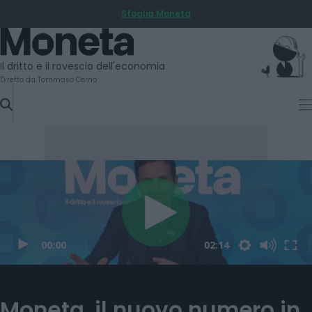
Sfoglia Moneta
SKIP
TO
Moneta
CONTENT
Il dritto e il rovescio dell'economia
Diretto da Tommaso Cerno
Moneta, il nuovo numero in