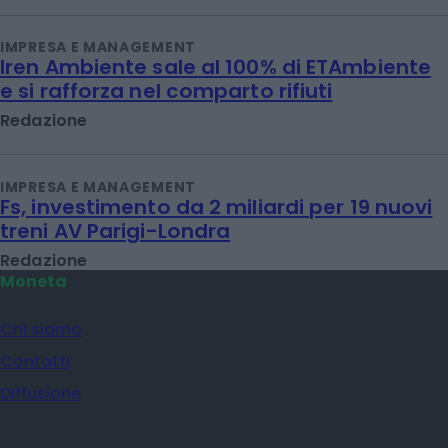
IMPRESA E MANAGEMENT
Iren Ambiente sale al 100% di ETAmbiente
e si rafforza nel comparto rifiuti
Redazione
IMPRESA E MANAGEMENT
Fs, investimento da 2 miliardi per 19 nuovi
treni AV Parigi-Londra
Redazione
Moneta
Chi siamo
Contatti
Diffusione