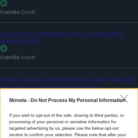
Camilla Conti
La puntata di Moneta tra le righe del 6
agosto 2026
Camilla Conti
Taglio accise, esodo estivo salvo. Ma sale
il conto per le casse pubbliche
Moneta -
Do Not Process My Personal Information
Matilde Sperlinga
Sfoglia Moneta
If you wish to opt-out of the sale, sharing to third parties, or
processing of your personal or sensitive information for
PIÙ VIDEO
targeted advertising by us, please use the below opt-out
section to confirm your selection. Please note that after your