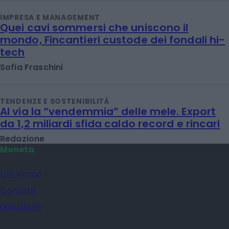
IMPRESA E MANAGEMENT
Quei cavi sommersi che uniscono il
mondo, Fincantieri custode dei fondali hi-
tech
Sofia Fraschini
TENDENZE E SOSTENIBILITÀ
Al via la “vendemmia” delle mele. Export
da 1,2 miliardi sfida caldo record e rincari
Redazione
Moneta
Chi siamo
Contatti
Diffusione