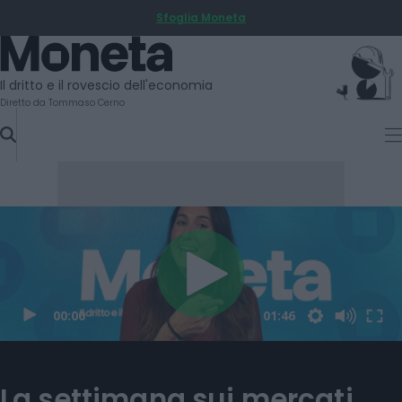
Sfoglia Moneta
SKIP
TO
Moneta
CONTENT
Il dritto e il rovescio dell'economia
Diretto da Tommaso Cerno
La settimana sui mercati