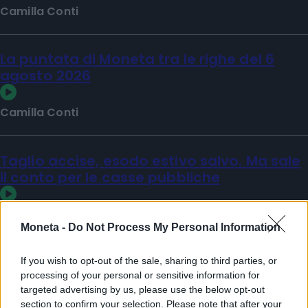
Camilla Conti
La puntata di Moneta tra le righe del 6
agosto 2026
Camilla Conti
Taglio accise, esodo estivo salvo. Ma sale
il conto per le casse pubbliche
Matilde Sperlinga
Moneta -
Do Not Process My Personal Information
Sfoglia Moneta
If you wish to opt-out of the sale, sharing to third parties, or
PIÙ VIDEO
processing of your personal or sensitive information for
targeted advertising by us, please use the below opt-out
section to confirm your selection. Please note that after your