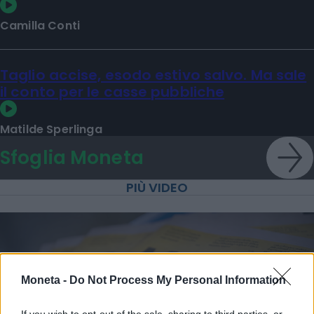
Camilla Conti
Taglio accise, esodo estivo salvo. Ma sale
il conto per le casse pubbliche
Matilde Sperlinga
Sfoglia Moneta
PIÙ VIDEO
Moneta -
Do Not Process My Personal Information