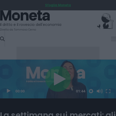
Sfoglia Moneta
SKIP
TO
Moneta
CONTENT
Il dritto e il rovescio dell'economia
Diretto da Tommaso Cerno
La settimana sui mercati: gli