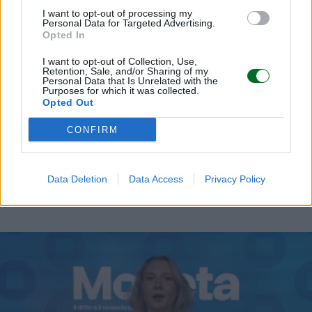
I want to opt-out of processing my
Personal Data for Targeted Advertising.
Opted In
I want to opt-out of Collection, Use,
Retention, Sale, and/or Sharing of my
Personal Data that Is Unrelated with the
Purposes for which it was collected.
Opted Out
CONFIRM
La puntata di Moneta tra le righe del 6
agosto 2026
Data Deletion
Data Access
Privacy Policy
Camilla Conti