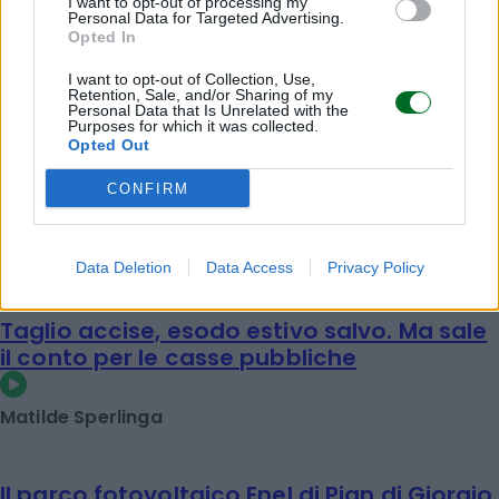
I want to opt-out of processing my
Personal Data for Targeted Advertising.
Opted In
I want to opt-out of Collection, Use,
Retention, Sale, and/or Sharing of my
Personal Data that Is Unrelated with the
Purposes for which it was collected.
Opted Out
CONFIRM
Data Deletion
Data Access
Privacy Policy
Taglio accise, esodo estivo salvo. Ma sale
il conto per le casse pubbliche
Matilde Sperlinga
Il parco fotovoltaico Enel di Pian di Giorgio