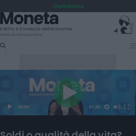
Sfoglia Moneta
SKIP
TO
Moneta
CONTENT
Il dritto e il rovescio dell'economia
Diretto da Tommaso Cerno
Soldi o qualità della vita?