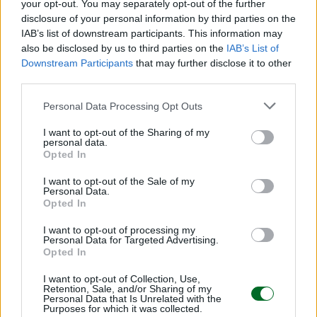
your opt-out. You may separately opt-out of the further
e dell’innovazione”.
disclosure of your personal information by third parties on the
IAB’s list of downstream participants. This information may
also be disclosed by us to third parties on the
IAB’s List of
Leggi anche:
Downstream Participants
that may further disclose it to other
third parties.
Natale 2025, i 10 panettoni più costosi
Personal Data Processing Opt Outs
Cucina italiana, tesoro da 250 miliardi
I want to opt-out of the Sharing of my
personal data.
Opted In
© RIPRODUZIONE RISERVATA
I want to opt-out of the Sale of my
Personal Data.
Opted In
agricoltura
pac
I want to opt-out of processing my
Personal Data for Targeted Advertising.
Opted In
Condividi
I want to opt-out of Collection, Use,
Retention, Sale, and/or Sharing of my
Personal Data that Is Unrelated with the
Purposes for which it was collected.