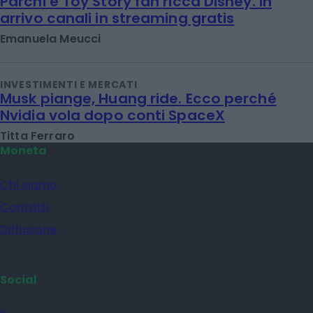
Parchi e Toy Story fan ricca Disney. In
arrivo canali in streaming gratis
Emanuela Meucci
INVESTIMENTI E MERCATI
Musk piange, Huang ride. Ecco perché
Nvidia vola dopo conti SpaceX
Titta Ferraro
Moneta
Chi siamo
Contatti
Diffusione
Social