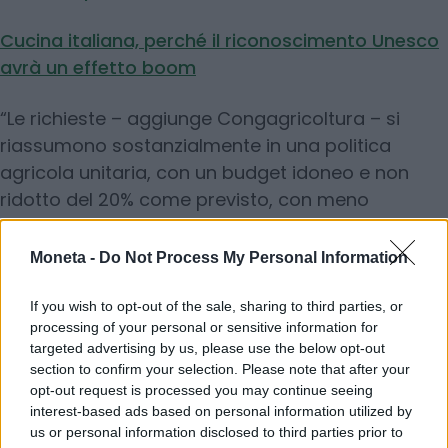
Cucina italiana, perché il riconoscimento Unesco
avrà un effetto boom
“Le richieste – aggiunge Congagricoltura – si
riassumono sostanzialmente in una politica
agricola unitaria, con un budget idoneo e non
ridotto del 20% come previsto, con meno
burocrazia e una visione di crescita”. “Se la Ue
disinveste sull’agricoltura
il rischio è di
Moneta -
Do Not Process My Personal Information
implodere di fronte alle altre potenze
mondiali
, sono insufficienti le risorse per la
If you wish to opt-out of the sale, sharing to third parties, or
processing of your personal or sensitive information for
prossima Pac, inefficaci le tutele del mercato Ue
targeted advertising by us, please use the below opt-out
rispetto alla concorrenza dei prodotti che
section to confirm your selection. Please note that after your
arrivano dai Paesi extra europei, e le misure
opt-out request is processed you may continue seeing
interest-based ads based on personal information utilized by
annunciate per il settore primario non mettono al
us or personal information disclosed to third parties prior to
centro i temi della produttività, della competitività