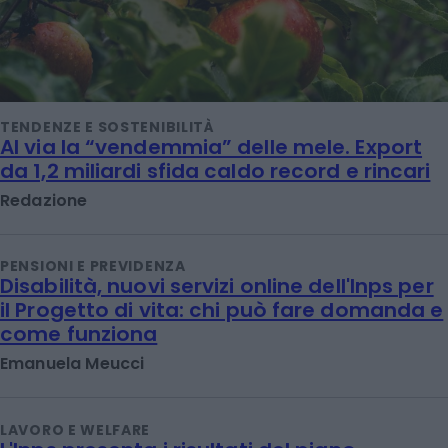
TENDENZE E SOSTENIBILITÀ
Al via la “vendemmia” delle mele. Export
da 1,2 miliardi sfida caldo record e rincari
Redazione
PENSIONI E PREVIDENZA
Disabilità, nuovi servizi online dell'Inps per
il Progetto di vita: chi può fare domanda e
come funziona
Emanuela Meucci
LAVORO E WELFARE