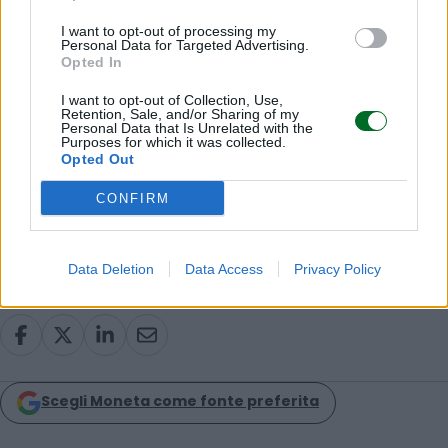
Price – la Bce sarà cauta nel portare i tassi al di
sotto dell’1%, a meno che l’economia globale non
I want to opt-out of processing my
Personal Data for Targeted Advertising.
stia chiaramente entrando in recessione”.
Opted In
I want to opt-out of Collection, Use,
© RIPRODUZIONE RISERVATA
Retention, Sale, and/or Sharing of my
Personal Data that Is Unrelated with the
Purposes for which it was collected.
Opted Out
Banca Centrale Europea
tassi di interesse
CONFIRM
Christine Lagarde
Data Deletion
Data Access
Privacy Policy
Condividi
Scegli Moneta come fonte preferita