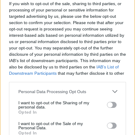
If you wish to opt-out of the sale, sharing to third parties, or
del mercato. Ma c’è chi invece prevede tassi
processing of your personal or sensitive information for
ancora più bassi: “Riteniamo che la Bce
targeted advertising by us, please use the below opt-out
continuerà a tagliare i tassi fino a raggiungere
section to confirm your selection. Please note that after your
l’
1,25%
quest’anno, anche se il ciclo di tagli
opt-out request is processed you may continue seeing
interest-based ads based on personal information utilized by
dovesse subire una pausa a luglio”, avverte
us or personal information disclosed to third parties prior to
l’economista di T.Rowe Price. L’istituto guidato da
your opt-out. You may separately opt-out of the further
Lagarde potrebbe infatti mantenere i tassi
disclosure of your personal information by third parties on the
IAB’s list of downstream participants. This information may
invariati a luglio per valutare le conseguenze
also be disclosed by us to third parties on the
IAB’s List of
economiche dei dazi statunitensi sull’economia
Downstream Participants
that may further disclose it to other
europea e mondiale. E se i dati economici
third parties.
continueranno a sorprendere al ribasso, sia sul
Personal Data Processing Opt Outs
fronte dell’attività economica sia su quello
dell’inflazione, è probabile che la Bce giunga alla
I want to opt-out of the Sharing of my
personal data.
conclusione che sia necessario orientare la
Opted In
politica monetaria verso una posizione
I want to opt-out of the Sale of my
accomodante. “Tuttavia – precisano da T.Rowe
Personal Data.
Opted In