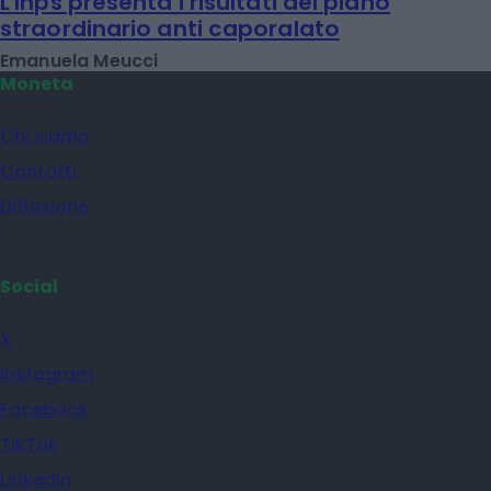
L'Inps presenta i risultati del piano
straordinario anti caporalato
Emanuela Meucci
Moneta
Chi siamo
Contatti
Diffusione
Social
X
Instagram
Facebook
TikTok
Linkedin