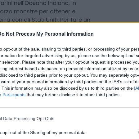
rtando avanti una vastissima
rini nell’Oceano Indiano, in
Do Not Process My Personal Information
sforzo monstre per ottener e
rra con gli Stati Uniti. Per fare un
to opt-out of the sale, sharing to third parties, or processing of your per
Dong Fang Hong 3, collegata alla
formation for targeted advertising by us, please use the below opt-out s
r selection. Please note that after your opt-out request is processed y
zato i fondali vicino a Filippine,
eing interest-based ads based on personal information utilized by us or
 pressi di Taiwan e di Guam,
disclosed to third parties prior to your opt-out. You may separately opt-
se strategica dotata di
losure of your personal information by third parties on the IAB’s list of
. This information may also be disclosed by us to third parties on the
IA
Participants
that may further disclose it to other third parties.
l Data Processing Opt Outs
o opt-out of the Sharing of my personal data.