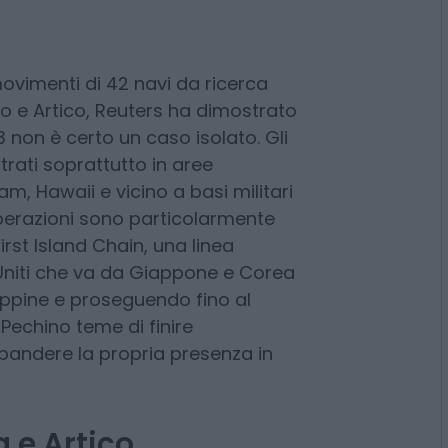
o
studio della Georgetown
ovimenti di 42 navi da ricerca
ano e Artico, Reuters ha dimostrato
 non è certo un caso isolato. Gli
rati soprattutto in aree
am, Hawaii e vicino a basi militari
 operazioni sono particolarmente
rst Island Chain, una linea
 Uniti che va da Giappone e Corea
lippine e proseguendo fino al
 Pechino teme di finire
spandere la propria presenza in