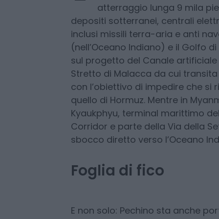
I
Nel Mar cinese meridionale 
nelle Isole Paracelso), Pec
artificiale, abbastanza gra
atterraggio lunga 9 mila pied
depositi sotterranei, centrali elett
inclusi missili terra-aria e anti n
(nell’Oceano Indiano) e il Golfo di
sul progetto del Canale artificiale
Stretto di Malacca da cui transita 
con l’obiettivo di impedire che si
quello di Hormuz. Mentre in Myanm
Kyaukphyu, terminal marittimo 
Corridor e parte della Via della S
sbocco diretto verso l’Oceano Ind
Foglia di fico