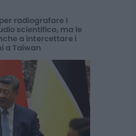
 navale contro
a
per radiografare i
udio scientifico, ma le
che a intercettare i
ni a Taiwan