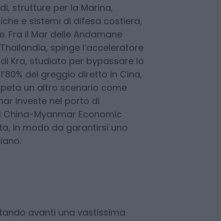
(nello specifico ad Antelope Reef,
hino sta costruendo una maxi isola
nde da ospitare una pista di
i, strutture per la Marina,
riche e sistemi di difesa costiera,
ave. Fra il Mar delle Andamane
 Thailandia, spinge l’acceleratore
 di Kra, studiato per bypassare lo
l’80% del greggio diretto in Cina,
 ripeta un altro scenario come
ar investe nel porto di
del China-Myanmar Economic
eta, in modo da garantirsi uno
iano.