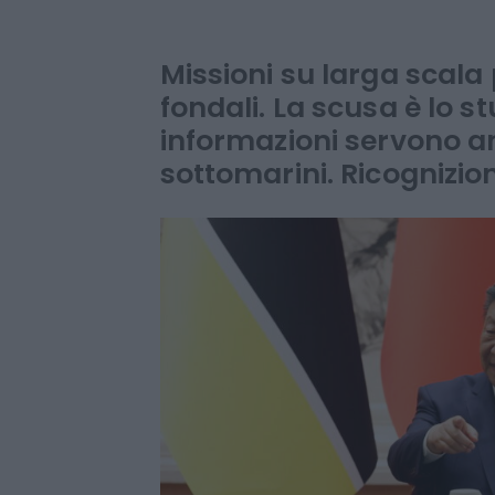
alla battaglia
la Casa Bianc
Missioni su larga scala 
fondali. La scusa è lo st
informazioni servono an
sottomarini. Ricognizio