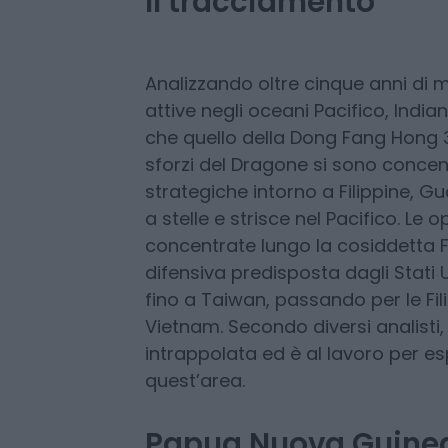
ha spiegato con toni allarmati un
University
.
Il tracciamento
Analizzando oltre cinque anni di m
attive negli oceani Pacifico, Indi
che quello della Dong Fang Hong 3
sforzi del Dragone si sono concent
strategiche intorno a Filippine, Gu
a stelle e strisce nel Pacifico. Le
concentrate lungo la cosiddetta Fi
difensiva predisposta dagli Stati
fino a Taiwan, passando per le Fi
Vietnam. Secondo diversi analisti,
intrappolata ed è al lavoro per e