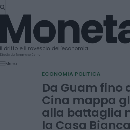
SKIP
TO
Moneta
CONTENT
Il dritto e il rovescio dell'economia
Diretto da Tommaso Cerno
Menu
ECONOMIA POLITICA
Da Guam fino al
Cina mappa gli