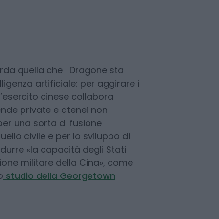
. Le motivazioni scientifiche,
fico utilizzata da Pechino per
oni sensibili da un punto di vista
rda quella che i Dragone sta
genza artificiale: per aggirare i
l’esercito cinese collabora
nde private e atenei non
per una sorta di fusione
uello civile e per lo sviluppo di
durre «la capacità degli Stati
ione militare della Cina», come