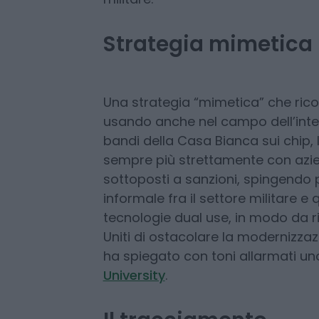
maggiore facilità quelli del nemico
insomma, sarebbero una foglia di 
raccogliere indisturbata informazi
militare.
Strategia mimetica
Una strategia “mimetica” che rico
usando anche nel campo dell’intelli
bandi della Casa Bianca sui chip, 
sempre più strettamente con azie
sottoposti a sanzioni, spingendo 
informale fra il settore militare e q
tecnologie dual use, in modo da ri
Uniti di ostacolare la modernizzaz