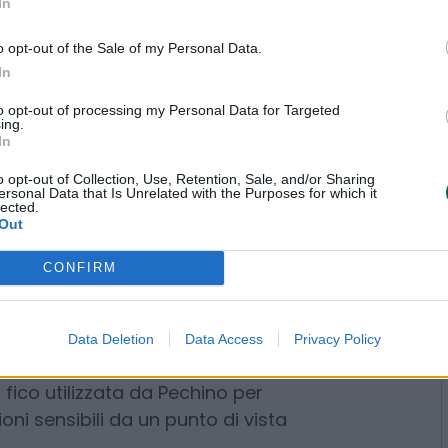
In
o opt-out of the Sale of my Personal Data.
In
to opt-out of processing my Personal Data for Targeted
ing.
In
o opt-out of Collection, Use, Retention, Sale, and/or Sharing
ersonal Data that Is Unrelated with the Purposes for which it
lected.
Out
ng Hong 3 è una missione
CONFIRM
anghi oceanici, ma un paper
entre è stata portata avanti
Data Deletion
Data Access
Privacy Policy
ondali. E, come hanno spiegato
esa a Reuters, la mappatura anche
o le informazioni necessarie per
iù efficace e individuare con