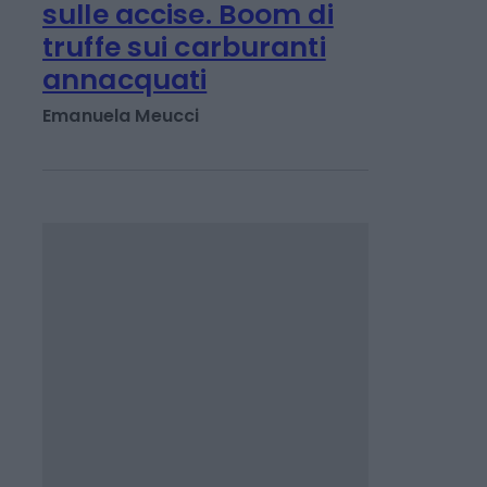
ECONOMIA POLITICA
Caro benzina, cdm
sulle accise. Boom di
truffe sui carburanti
annacquati
Emanuela Meucci