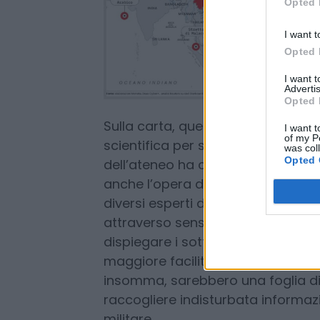
Opted 
I want t
Opted 
I want 
Advertis
Opted 
I want t
of my P
was col
Opted 
Sulla carta, quella della Dong Fa
scientifica per studiare clima e f
dell’ateneo ha ammesso che nel m
anche l’opera di rilevazione dei f
diversi esperti del comparto dif
attraverso sensori fornisce propri
dispiegare i sottomarini in modo p