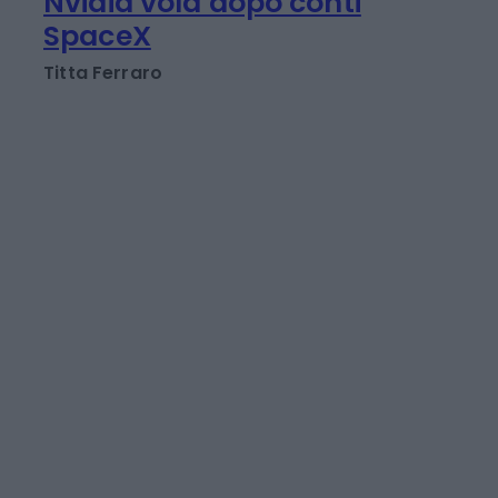
INVESTIMENTI E MERCATI
Musk piange, Huang
ride. Ecco perché
Nvidia vola dopo conti
SpaceX
Titta Ferraro