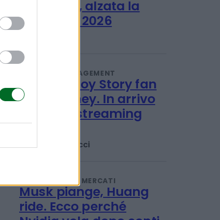
IMPRESA E MANAGEMENT
Banco Bpm: utile a 1,06
miliardi nel 1°
semestre, alzata la
guidance 2026
Titta Ferraro
IMPRESA E MANAGEMENT
Parchi e Toy Story fan
ricca Disney. In arrivo
canali in streaming
gratis
Emanuela Meucci