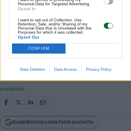
Personal Data for Targeted Advertising.
Opted In
Leggi anche:
I want to opt-out of Collection, Use,
Retention, Sale, and/or Sharing of my
Coldiretti: “Con il taglio della Pac a rischio
Personal Data that Is Unrelated with the
Purposes for which it was collected.
770mila aziende agricole italiane”
Opted Out
© RIPRODUZIONE RISERVATA
CONFIRM
agricoltura
coldiretti
Made in Italy
Data Deletion
Data Access
Privacy Policy
Condividi
Scegli Moneta come fonte preferita