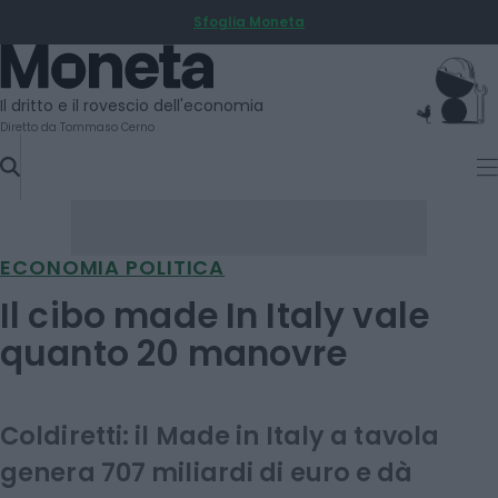
Sfoglia Moneta
SKIP
TO
Moneta
CONTENT
Il dritto e il rovescio dell'economia
Diretto da Tommaso Cerno
ECONOMIA POLITICA
Il cibo made In Italy vale
quanto 20 manovre
Coldiretti: il Made in Italy a tavola
genera 707 miliardi di euro e dà