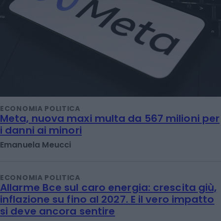
ECONOMIA POLITICA
Meta, nuova maxi multa da 567 milioni per
i danni ai minori
Emanuela Meucci
ECONOMIA POLITICA
Allarme Bce sul caro energia: crescita giù,
inflazione su fino al 2027. E il vero impatto
si deve ancora sentire