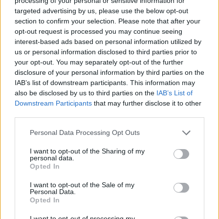
mercati, come nel caso del grano, i cui prezzi
processing of your personal or sensitive information for
targeted advertising by us, please use the below opt-out
sono crollati sotto i costi di produzione a causa di
section to confirm your selection. Please note that after your
manovre di intermediari che hanno inondato il
opt-out request is processed you may continue seeing
mercato di prodotto estero.
Contro questa
interest-based ads based on personal information utilized by
us or personal information disclosed to third parties prior to
situazione ventimila agricoltori della Coldiretti
your opt-out. You may separately opt-out of the further
sono scesi in piazza in tutta Italia, portando
disclosure of your personal information by third parties on the
proposte concrete condivise dal governo e
IAB’s list of downstream participants. This information may
sostenute dal ministro Lollobrigida.
also be disclosed by us to third parties on the
IAB’s List of
Downstream Participants
that may further disclose it to other
third parties.
Tensioni anche per il vino, dove ai primi
contraccolpi dei dazi americani si sommano
Personal Data Processing Opt Outs
profondi mutamenti strutturali. Di fronte a queste
I want to opt-out of the Sharing of my
sfide, Coldiretti invita a mettere in campo
personal data.
Opted In
“efficaci strategie di rilancio” per difendere un
patrimonio economico, culturale e sociale che
I want to opt-out of the Sale of my
Personal Data.
continua a rappresentare l’eccellenza del Made in
Opted In
Italy nel mondo.
I want to opt-out of processing my