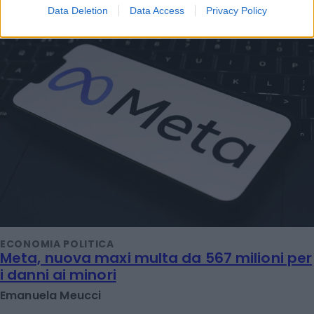
Data Deletion
Data Access
Privacy Policy
ECONOMIA POLITICA
Meta, nuova maxi multa da 567 milioni per
i danni ai minori
Emanuela Meucci