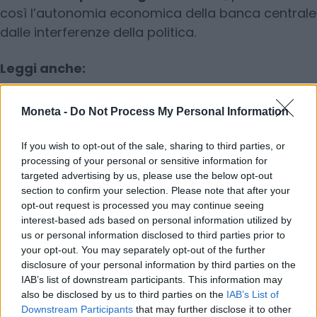
così l’autonomia economica della banca centrale
dalle interferenze della politica.
Leggi anche:
Trump licenzia la governatrice della Fed Lisa
Moneta -
Do Not Process My Personal Information
Cook
If you wish to opt-out of the sale, sharing to third parties, or
processing of your personal or sensitive information for
© RIPRODUZIONE RISERVATA
targeted advertising by us, please use the below opt-out
section to confirm your selection. Please note that after your
opt-out request is processed you may continue seeing
interest-based ads based on personal information utilized by
banche
dazi
imprese
us or personal information disclosed to third parties prior to
your opt-out. You may separately opt-out of the further
investimenti
lavoro
disclosure of your personal information by third parties on the
IAB’s list of downstream participants. This information may
also be disclosed by us to third parties on the
IAB’s List of
Condividi
Downstream Participants
that may further disclose it to other