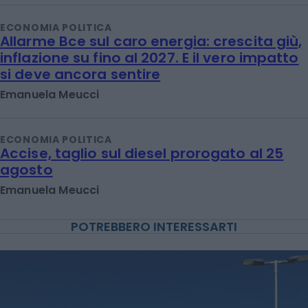
ECONOMIA POLITICA
Allarme Bce sul caro energia: crescita giù,
inflazione su fino al 2027. E il vero impatto
si deve ancora sentire
Emanuela Meucci
ECONOMIA POLITICA
Accise, taglio sul diesel prorogato al 25
agosto
Emanuela Meucci
POTREBBERO INTERESSARTI