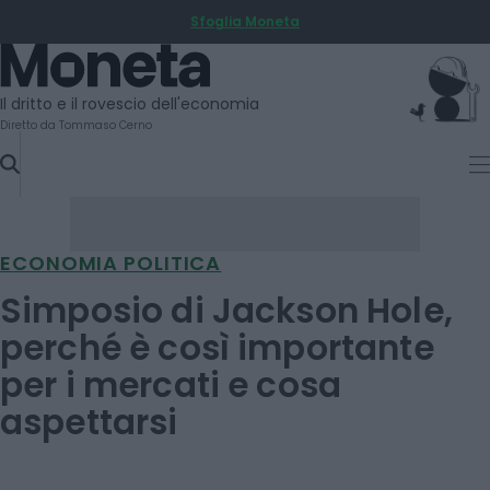
Sfoglia Moneta
SKIP
TO
Moneta
CONTENT
Il dritto e il rovescio dell'economia
Diretto da Tommaso Cerno
ECONOMIA POLITICA
Simposio di Jackson Hole,
perché è così importante
per i mercati e cosa
aspettarsi