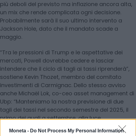
più deboli del previsto ma inflazione ancora alta,
un mix che rende complicata ogni decisione.
Probabilmente sarà il suo ultimo intervento a
Jackson Hole, dato che il mandato scade a
maggio.
“Tra le pressioni di Trump e le aspettative dei
mercati, Powell dovrebbe cedere e lasciar
intendere che il ciclo di tagli ai tassi riprenderà”,
sostiene Kevin Thozet, membro del comitato
investimenti di Carmignac. Dello stesso avviso
anche Michaël Lok, co-ceo asset management di
Ubp: “Manteniamo la nostra previsione di due
tagli dei tassi nel secondo semestre del 2025, il
primo dei quali a settembre, alla luce
dell’indebolimento del mercato del lavoro e del
Moneta -
Do Not Process My Personal Information
rallentamento della domanda interna”. I mercati