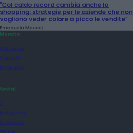
"Col caldo record cambia anche lo
shopping: strategie per le aziende che non
vogliono veder colare a picco le vendite"
Emanuela Meucci
Moneta
Chi siamo
Contatti
Diffusione
Social
X
Instagram
Facebook
TikTok