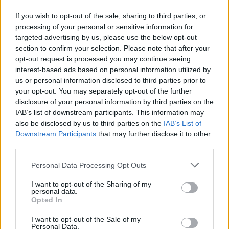
sembrano d’accordo:
la probabilità di un taglio
If you wish to opt-out of the sale, sharing to third parties, or
già il prossimo mese è all’85%
.
processing of your personal or sensitive information for
targeted advertising by us, please use the below opt-out
section to confirm your selection. Please note that after your
opt-out request is processed you may continue seeing
Non solo Fed, cosa aspettarsi
interest-based ads based on personal information utilized by
dalla Bce
us or personal information disclosed to third parties prior to
your opt-out. You may separately opt-out of the further
disclosure of your personal information by third parties on the
Mentre negli anni passati le banche centrali si
IAB’s list of downstream participants. This information may
trovavano ad affrontare sfide simili, l’incontro di
also be disclosed by us to third parties on the
IAB’s List of
Downstream Participants
that may further disclose it to other
quest’anno si svolge in un contesto molto
third parties.
diverso. Questa dinamica è particolarmente
evidente per le principali banche centrali come la
Personal Data Processing Opt Outs
Federal Reserve e la Banca centrale europea
I want to opt-out of the Sharing of my
personal data.
(Bce). Quest’ultima ha sottolineato che
non
Opted In
ritiene necessario adottare ulteriori misure
, a
meno che l’economia dell’Eurozona non subisca
I want to opt-out of the Sale of my
Personal Data.