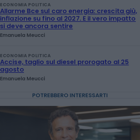
ECONOMIA POLITICA
Allarme Bce sul caro energia: crescita giù,
inflazione su fino al 2027. E il vero impatto
si deve ancora sentire
Emanuela Meucci
ECONOMIA POLITICA
Accise, taglio sul diesel prorogato al 25
agosto
Emanuela Meucci
POTREBBERO INTERESSARTI