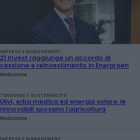
IMPRESA E MANAGEMENT
21 Invest raggiunge un accordo di
cessione e reinvestimento in Energreen
Redazione
TENDENZE E SOSTENIBILITÀ
Ulivi, erba medica ed energia solare: le
rinnovabili sposano l'agricoltura
Redazione
IMPRESA E MANAGEMENT