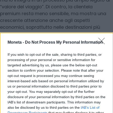
“valore del viaggio”. Di contro, la clientela
premium resta meno sensibile, ma mostra una
crescente attenzione anche agli aspetti
economici, soprattutto nelle destinazioni più
lontane. «Oggi vediamo un fenomeno
interessante – precisa Seghi – anche il cliente alto
Moneta -
Do Not Process My Personal Information
spendente è meno indifferente rispetto al
passato, non tanto per una logica di risparmio,
If you wish to opt-out of the sale, sharing to third parties, or
processing of your personal or sensitive information for
quanto per una crescente abitudine a
targeted advertising by us, please use the below opt-out
confrontare e ottimizzare le scelte».
section to confirm your selection. Please note that after your
I viaggiatori più attenti all’effetto cambio
opt-out request is processed you may continue seeing
«sono quelli che pianificano con anticipo e
interest-based ads based on personal information utilized by
us or personal information disclosed to third parties prior to
hanno un orizzonte di spesa definito,
your opt-out. You may separately opt-out of the further
tipicamente i millennials tra 28 e 38 anni,
disclosure of your personal information by third parties on the
spesso professionisti urbani con reddito medio-
IAB’s list of downstream participants. This information may
also be disclosed by us to third parties on the
IAB’s List of
alto ma con una cultura del ‘valore’ molto
Downstream Participants
that may further disclose it to other