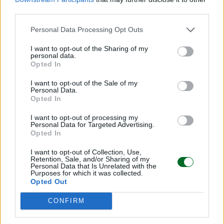
sviluppata», osserva Stefano Arossa, commercial
third parties.
regional manager di WeRoad. Non cercano il
Personal Data Processing Opt Outs
risparmio a tutti i costi, ma vogliono
massimizzare l’esperienza per quello che
I want to opt-out of the Sharing of my
personal data.
spendono. «Si informano moltissimo prima di
Opted In
decidere dove andare: leggono recensioni,
I want to opt-out of the Sale of my
seguono travel influencer, confrontano il costo
Personal Data.
della vita delle destinazioni», aggiunge Arossa che
Opted In
sottolinea inoltre come più è lungo il viaggio più
I want to opt-out of processing my
Personal Data for Targeted Advertising.
c’è modo di ottimizzare il vantaggio del cambio
Opted In
favorevole. In destinazioni come il Sud Est Asiatico
per esempio, puoi spendere una cifra più alta per
I want to opt-out of Collection, Use,
Retention, Sale, and/or Sharing of my
il volo rispetto a una destinazione a medio raggio,
Personal Data that Is Unrelated with the
Purposes for which it was collected.
ma poi lì il costo della vita è nettamente inferiore
Opted Out
per chi utilizza l’Euro.
CONFIRM
La spiccata sensibilità dei giovani al fattore