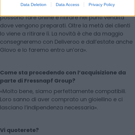
Data Deletion
Data Access
Privacy Policy
«Il 12% e potenzia l’offerta in negozio. Gli ordini si
possono fare online e ritirare nei punti vendita
dove vengono preparati. Oltre la metà dei clienti
lo viene a ritirare lì. La novità è che da maggio
consegneremo con Deliveroo e dall’estate anche
Glovo e lo faremo entro un’ora».
Come sta procedendo con l’acquisizione da
parte di Fressnapf Group?
«Molto bene, siamo perfettamente compatibili.
Loro sanno di aver comprato un gioiellino e ci
lasciano l’indipendenza necessaria».
Vi quoterete?