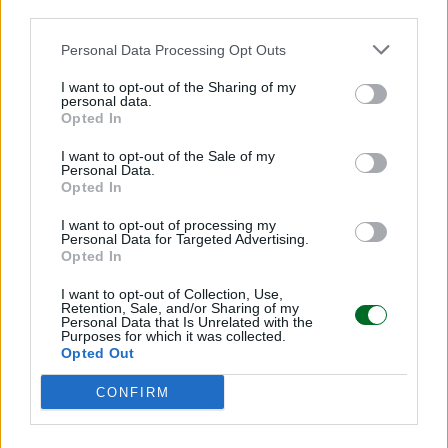
third parties.
Voi avete inserito i prezzi Retromarcia,
Personal Data Processing Opt Outs
tenendo conto dell’inflazione e del fatto che le
spese per gli animali sono ingenti. Sta
I want to opt-out of the Sharing of my
personal data.
funzionando?
Opted In
«Stiamo investendo molto del nostro margine nei
I want to opt-out of the Sale of my
Personal Data.
prezzi Retromarcia. Le promozioni piacciono ma
Opted In
per loro stessa natura sono a tempo. Noi non
I want to opt-out of processing my
volevamo che gli habitué di un prodotto, a un
Personal Data for Targeted Advertising.
Opted In
tratto non lo trovassero più e dovessero ripiegare
su altro. Così abbiamo messo i 300 prodotti
I want to opt-out of Collection, Use,
Retention, Sale, and/or Sharing of my
autovendenti a un prezzo ribassato per diversi
Personal Data that Is Unrelated with the
Purposes for which it was collected.
mesi l’anno».
Opted Out
CONFIRM
Avete anche lanciato un portale e un’app.
Quanto pesa l’online?