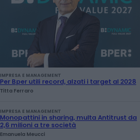
IMPRESA E MANAGEMENT
Per Bper utili record, alzati i target al 2028
Titta Ferraro
IMPRESA E MANAGEMENT
Monopattini in sharing, multa Antitrust da
2,6 milioni a tre società
Emanuela Meucci