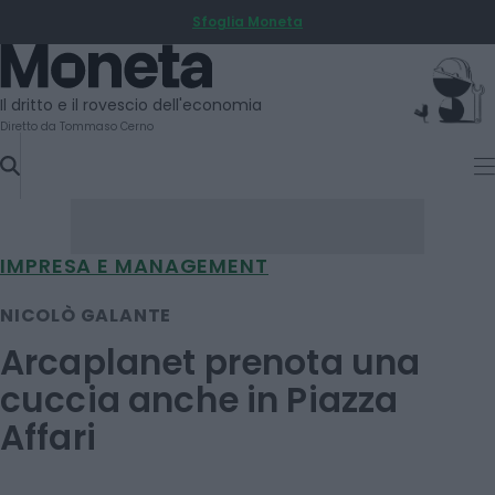
Sfoglia Moneta
SKIP
TO
Moneta
CONTENT
Il dritto e il rovescio dell'economia
Diretto da Tommaso Cerno
IMPRESA E MANAGEMENT
NICOLÒ GALANTE
Arcaplanet prenota una
cuccia anche in Piazza
Affari