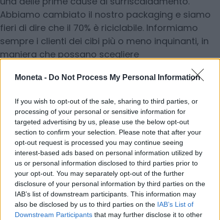
una delle prime cause di surriscaldamento.
Abbiamo cambiato il nostro packaging e siamo
fieri di dire che il 70% è riciclabile. Informiamo
sempre i clienti dei cibi più o meno inquinanti, in
maniera che possano scegliere
consapevolmente. E le proteine a basso impatto
Moneta -
Do Not Process My Personal Information
sono sempre negli scaffali Arca Planet Friendly».
If you wish to opt-out of the sale, sharing to third parties, or
processing of your personal or sensitive information for
Che cosa rappresenta e quanto produce
targeted advertising by us, please use the below opt-out
Arcaplanet Fabbrica?
section to confirm your selection. Please note that after your
opt-out request is processed you may continue seeing
«A San Vito Tagliamento (Podernone), in un parco
interest-based ads based on personal information utilized by
industriale, confezioniamo i nostri prodotti, lo
us or personal information disclosed to third parties prior to
stabilimento è un gioiello tecnologico. La struttura
your opt-out. You may separately opt-out of the further
disclosure of your personal information by third parties on the
è in grado di produrre centomila tonnellate,
IAB’s list of downstream participants. This information may
quindi potrebbe lavorare anche per altri».
also be disclosed by us to third parties on the
IAB’s List of
Downstream Participants
that may further disclose it to other