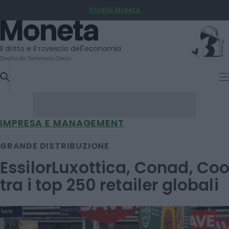
Sfoglia Moneta
SKIP
TO
Moneta
CONTENT
Il dritto e il rovescio dell'economia
Diretto da Tommaso Cerno
IMPRESA E MANAGEMENT
GRANDE DISTRIBUZIONE
EssilorLuxottica, Conad, Co
tra i top 250 retailer globali