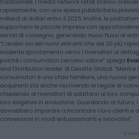
tradizionale. I media network retail stanno cresc
rapidamente, con una spesa pubblicitaria prevista
miliardi di dollari entro il 2025. Inoltre, le piatta
supportano le piccole imprese con approfondiment
servizi di consegna, generando nuovi flussi di entr
“L’analisi sia dei nuovi entranti che dei 20 più rapid
evidente spostamento verso i rivenditori al dettag
poiché i consumatori cercano valore” spiega
Eva
and Distribution leader di Deloitte Global. “Mentre l
consumatori è una sfida familiare, una nuova gen
acquirenti sta anche riscrivendo le regole di coin
chiedendo ai rivenditori di adattarsi ai loro compo
loro esigenze in evoluzione. Guardando al futuro, i 
dovrebbero imparare a incontrare i loro clienti e 
connessioni in modi entusiasmanti e innovativi”.
© RIP