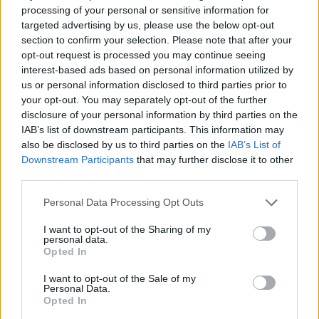
processing of your personal or sensitive information for
targeted advertising by us, please use the below opt-out
TENDENZE E SOSTENIBILITÀ
section to confirm your selection. Please note that after your
Ferragosto al museo: ingresso gratis alle
opt-out request is processed you may continue seeing
Gallerie d'Italia di Intesa Sanpaolo
interest-based ads based on personal information utilized by
us or personal information disclosed to third parties prior to
Emanuela Meucci
your opt-out. You may separately opt-out of the further
disclosure of your personal information by third parties on the
IAB’s list of downstream participants. This information may
ECONOMIA POLITICA
also be disclosed by us to third parties on the
IAB’s List of
Meta, nuova maxi multa da 567 milioni per
Downstream Participants
that may further disclose it to other
i danni ai minori
third parties.
Emanuela Meucci
Personal Data Processing Opt Outs
MULTIMEDIA
I want to opt-out of the Sharing of my
personal data.
Opted In
I want to opt-out of the Sale of my
Personal Data.
Opted In