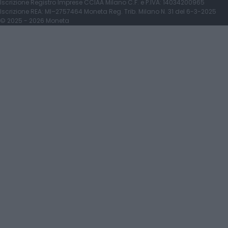
Iscrizione Registro Imprese CCIAA Milano C.F. e P.IVA: 14034200965
Iscrizione REA: MI–2757464 Moneta Reg. Trib. Milano N. 31 del 6-3-2025
© 2025 -
2026
Moneta