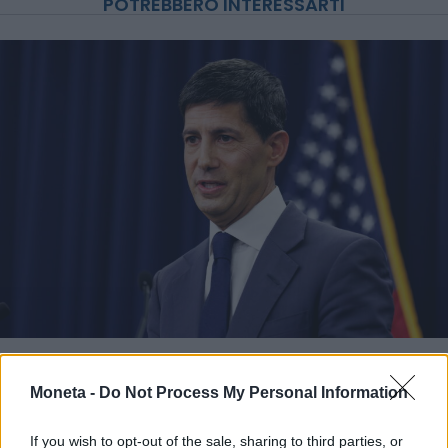
POTREBBERO INTERESSARTI
INVESTIMENTI E MERCATI
Giù a sorpresa gli occupati Usa, Borse e
Moneta -
Do Not Process My Personal Information
oro esultano. Ecco perché
Titta Ferraro
If you wish to opt-out of the sale, sharing to third parties, or