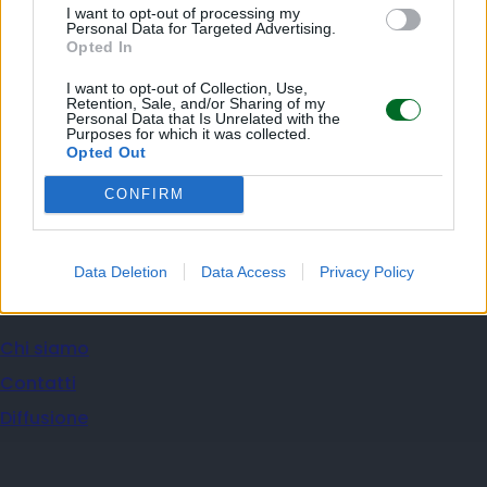
I want to opt-out of processing my
Personal Data for Targeted Advertising.
Opted In
I want to opt-out of Collection, Use,
Retention, Sale, and/or Sharing of my
Personal Data that Is Unrelated with the
Purposes for which it was collected.
Opted Out
IMPRESA E MANAGEMENT
Coral Sul, la nave dell'Eni al largo del
CONFIRM
Mozambico
Fausto Biloslavo
Data Deletion
Data Access
Privacy Policy
Moneta
Chi siamo
Contatti
Diffusione