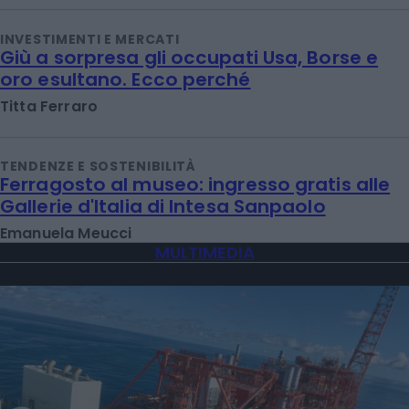
INVESTIMENTI E MERCATI
Giù a sorpresa gli occupati Usa, Borse e
oro esultano. Ecco perché
Titta Ferraro
TENDENZE E SOSTENIBILITÀ
Ferragosto al museo: ingresso gratis alle
Gallerie d'Italia di Intesa Sanpaolo
Emanuela Meucci
MULTIMEDIA