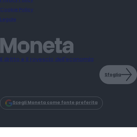
Cookie Policy
Legale
Il dritto e il rovescio dell'economia
Sfoglia
Scegli Moneta come fonte preferita
Moneta s.r.l. - Via Dell'Aprica 18 - 20158 - Milano
Iscrizione Registro Imprese CCIAA Milano C.F. e P.IVA: 14034200965