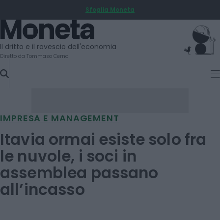
Sfoglia Moneta
SKIP
TO
Moneta
CONTENT
Il dritto e il rovescio dell'economia
Diretto da Tommaso Cerno
IMPRESA E MANAGEMENT
Itavia ormai esiste solo fra
le nuvole, i soci in
assemblea passano
all’incasso