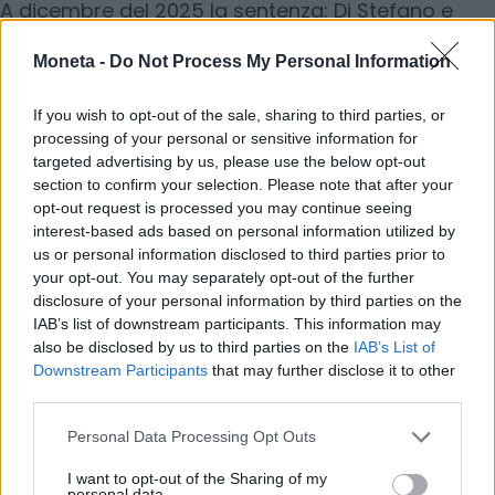
A dicembre del 2025 la sentenza: Di Stefano e
Scorzoni vengono prosciolti con la formula
Moneta -
Do Not Process My Personal Information
«perché il fatto non sussiste». Il procedimento si
conclude dunque riconoscendo la piena
If you wish to opt-out of the sale, sharing to third parties, or
estraneità dei soggetti coinvolti. Cadono le
processing of your personal or sensitive information for
accuse di riciclaggio, appropriazione indebita e
targeted advertising by us, please use the below opt-out
section to confirm your selection. Please note that after your
infedeltà patrimoniale. «Per me è un grande
opt-out request is processed you may continue seeing
sollievo dopo due anni difficili» dichiara Di
interest-based ads based on personal information utilized by
Stefano, rivolgendo anche «un pensiero
us or personal information disclosed to third parties prior to
commosso ai familiari della strage di Ustica, che
your opt-out. You may separately opt-out of the further
disclosure of your personal information by third parties on the
si sono trovati, loro malgrado, a rivivere un dolore
IAB’s list of downstream participants. This information may
già profondo nonostante la nostra totale
also be disclosed by us to third parties on the
IAB’s List of
estraneità ai fatti».
Downstream Participants
that may further disclose it to other
third parties.
L’ultimo bilancio disponibile di Aerolinee Itavia
Personal Data Processing Opt Outs
spa, quello del 2024, mostra
un patrimonio
I want to opt-out of the Sharing of my
netto di liquidazione di 11,4 milioni e un utile di
personal data.