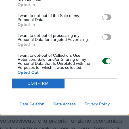
9,63 milioni
, per lo più risultato della positiva
Opted In
conclusione del contenzioso giudiziario con Jds
I want to opt-out of the Sale of my
sul rimborso di un finanziamento da 130 milioni.
Personal Data.
Opted In
La Keep Rising risulta detenere il
73,3%
di Itavia e
a luglio 2025 ha emesso un prestito
I want to opt-out of processing my
Personal Data for Targeted Advertising.
obbligazionario senior di 19 milioni, interamente
Opted In
sottoscritto da un investitore istituzionale, per
I want to opt-out of Collection, Use,
estinguere un’apertura di credito concessa da
Retention, Sale, and/or Sharing of my
Personal Data that Is Unrelated with the
Deutsche Bank. La controllante Jds Holding ha
Purposes for which it was collected.
Opted Out
chiuso il bilancio 2024 (ultimo disponibile) con
una perdita di 14 milioni.
CONFIRM
Di certo, negli ultimi anni, Itavia è diventata un
Data Deletion
Data Access
Privacy Policy
caso di studio su più livelli: per il diritto societario,
come esempio di società “residuale”
sopravvissuta alla propria funzione economica;
per la giustizia civile e penale, come terreno di