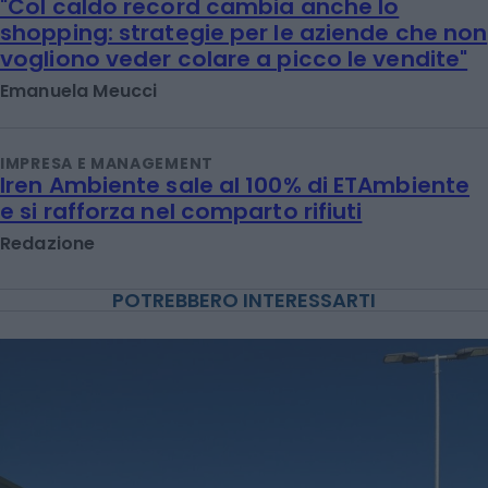
"Col caldo record cambia anche lo
shopping: strategie per le aziende che non
vogliono veder colare a picco le vendite"
Emanuela Meucci
IMPRESA E MANAGEMENT
Iren Ambiente sale al 100% di ETAmbiente
e si rafforza nel comparto rifiuti
Redazione
POTREBBERO INTERESSARTI