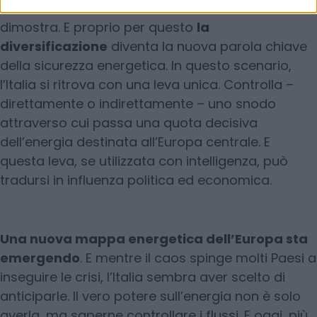
vulnerabilità sistemica. La crisi del Qatar lo
dimostra. E proprio per questo
la
diversificazione
diventa la nuova parola chiave
della sicurezza energetica. In questo scenario,
l’Italia si ritrova con una leva unica. Controlla –
direttamente o indirettamente – uno snodo
attraverso cui passa una quota decisiva
dell’energia destinata all’Europa centrale. E
questa leva, se utilizzata con intelligenza, può
tradursi in influenza politica ed economica.
Una nuova mappa energetica dell’Europa sta
emergendo
. E mentre il caos spinge molti Paesi a
inseguire le crisi, l’Italia sembra aver scelto di
anticiparle. Il vero potere sull’energia non è solo
averla, ma saperne controllare i flussi. E oggi, più