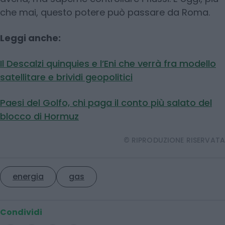
che mai, questo potere può passare da Roma.
Leggi anche:
Il Descalzi quinquies e l’Eni che verrà fra modello
satellitare e brividi geopolitici
Paesi del Golfo, chi paga il conto più salato del
blocco di Hormuz
© RIPRODUZIONE RISERVATA
energia
gas
Condividi