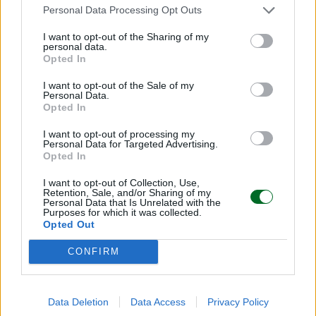
Personal Data Processing Opt Outs
I want to opt-out of the Sharing of my
personal data.
Opted In
I want to opt-out of the Sale of my
Personal Data.
Opted In
I want to opt-out of processing my
Personal Data for Targeted Advertising.
Un punto in cui convergono le forniture
Opted In
meridionali – dal Medio Oriente, dal Nord Africa e
I want to opt-out of Collection, Use,
oltre – e da cui queste vengono ridistribuite verso
Retention, Sale, and/or Sharing of my
Personal Data that Is Unrelated with the
il centro del continente.
Le implicazioni
Purposes for which it was collected.
Opted Out
geopolitiche
sono enormi. Anche un alleato di
Trump come Meloni ha scelto di muoversi
CONFIRM
autonomamente, senza attendere indicazioni da
Washington. C’è poi una lezione più profonda: la
Data Deletion
Data Access
Privacy Policy
dipendenza da un singolo fornitore è una