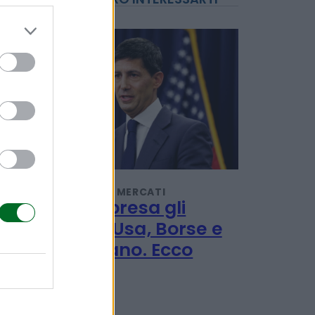
POTREBBERO INTERESSARTI
INVESTIMENTI E MERCATI
Giù a sorpresa gli
occupati Usa, Borse e
oro esultano. Ecco