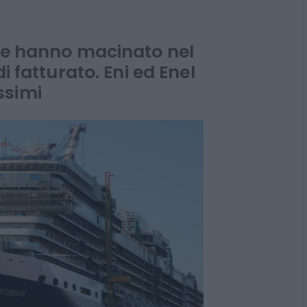
e di più nel
ate hanno macinato nel
i fatturato. Eni ed Enel
ssimi