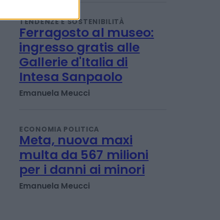
perché
Titta Ferraro
TENDENZE E SOSTENIBILITÀ
Ferragosto al museo:
ingresso gratis alle
Gallerie d'Italia di
Intesa Sanpaolo
Emanuela Meucci
ECONOMIA POLITICA
Meta, nuova maxi
multa da 567 milioni
per i danni ai minori