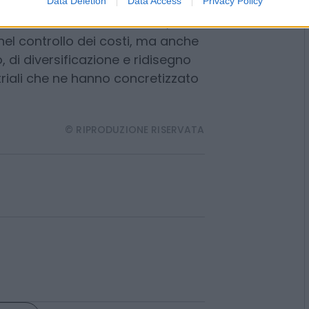
Data Deletion
Data Access
Privacy Policy
Way; in conferma da parte di tutte
cipate, evidenzia CoMar, “non è
e di cassa, nel rafforzamento
yback, nei progressi dei rapporti
positiva dei tassi di cambio,
 nel controllo dei costi, ma anche
o, di diversificazione e ridisegno
triali che ne hanno concretizzato
© RIPRODUZIONE RISERVATA