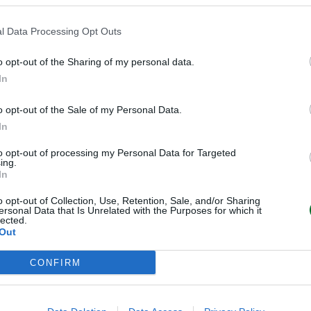
l Data Processing Opt Outs
mostra che i ricavi, anno su anno,
%), Fincantieri (+24,3%), Saipem
o opt-out of the Sharing of my personal data.
ni assoluti, i ricavi maggiori sono
In
er Enel, con 40,8 miliardi; queste
o opt-out of the Sale of my Personal Data.
71,5% dei ricavi consolidati; ma è
In
iungendosi Italgas, Snam e Terna, a
8% del totale. Gli incrementi più
to opt-out of processing my Personal Data for Targeted
ing.
rdine, per Fincantieri, Italgas, Snam
In
o opt-out of Collection, Use, Retention, Sale, and/or Sharing
ersonal Data that Is Unrelated with the Purposes for which it
lected.
no Poste Italiane, Leonardo ed
Out
 Enel, Eni, Poste, Terna e Snam.
CONFIRM
5
, la rivedono al rialzo Enav,