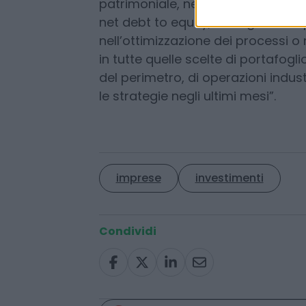
Fincantieri, Leonardo, Poste, Rai 
le altre. Il dinamismo delle parte
solo nei numeri, nella generazion
patrimoniale, nei programmi di bu
net debt to equity, nella gestione 
nell’ottimizzazione dei processi o
in tutte quelle scelte di portafogli
del perimetro, di operazioni indus
le strategie negli ultimi mesi”.
imprese
investimenti
Condividi