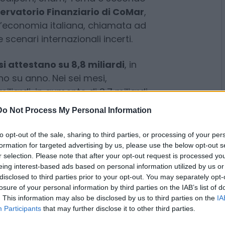
liardi (+1,3%) sull’anno
à quotate
, che concorrono al
l, Eni, Fincantieri, Italgas,
y, Saipem, Snam, Terna e secondo
ervatorio Finanziario di CoMar
,
’economia italiana, chiamata ad
scenari internazionali incerti.
i si attestano su 8,8 miliardi
, in
Do Not Process My Personal Information
no su anno. Nei sei mesi,
liardi, in aumento di 3,7 miliardi
to opt-out of the sale, sharing to third parties, or processing of your per
formation for targeted advertising by us, please use the below opt-out s
ono del 5,3%, superando i 13,9
r selection. Please note that after your opt-out request is processed y
re al 30 giugno, i dipendenti sono
eing interest-based ads based on personal information utilized by us or
 (+2%).
disclosed to third parties prior to your opt-out. You may separately opt-
losure of your personal information by third parties on the IAB’s list of
. This information may also be disclosed by us to third parties on the
IA
 e Saipem crescono a
Participants
that may further disclose it to other third parties.