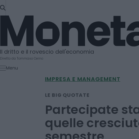
SKIP
TO
Moneta
CONTENT
Il dritto e il rovescio dell'economia
Diretto da Tommaso Cerno
Menu
IMPRESA E MANAGEMENT
LE BIG QUOTATE
Partecipate sta