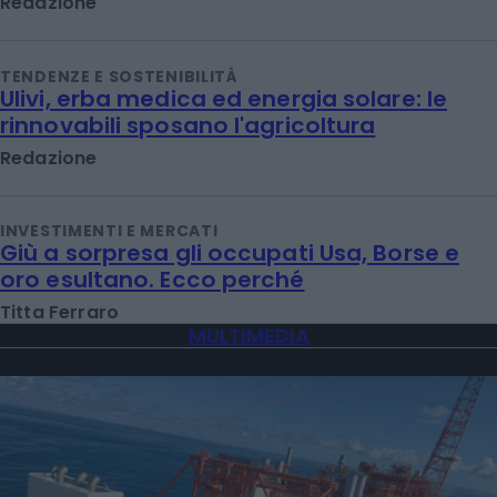
Redazione
TENDENZE E SOSTENIBILITÀ
Ulivi, erba medica ed energia solare: le
rinnovabili sposano l'agricoltura
Redazione
INVESTIMENTI E MERCATI
Giù a sorpresa gli occupati Usa, Borse e
oro esultano. Ecco perché
Titta Ferraro
MULTIMEDIA