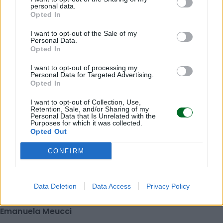
personal data.
Opted In
I want to opt-out of the Sale of my
Personal Data.
Opted In
I want to opt-out of processing my
Personal Data for Targeted Advertising.
Opted In
IMPRESA E MANAGEMENT
21 Invest raggiunge un accordo di
I want to opt-out of Collection, Use,
Retention, Sale, and/or Sharing of my
cessione e reinvestimento in Energreen
Personal Data that Is Unrelated with the
Purposes for which it was collected.
Redazione
Opted Out
CONFIRM
IMPRESA E MANAGEMENT
"Col caldo record cambia anche lo
shopping: strategie per le aziende che non
Data Deletion
Data Access
Privacy Policy
vogliono veder colare a picco le vendite"
Emanuela Meucci