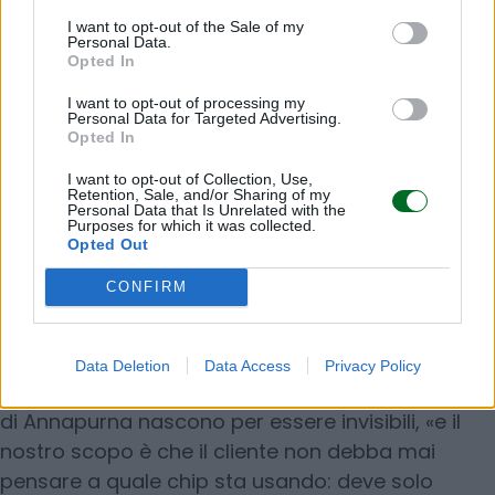
Con le tensioni tra Stati Uniti e Cina, le restrizioni
I want to opt-out of the Sale of my
all’export e la guerra in Ucraina, la filiera globale
Personal Data.
dei semiconduttori è sempre più fragile.
Opted In
Annapurna non vuole dipendere da un solo Paese
I want to opt-out of processing my
e neppure da un solo fornitore, e per questo –
Personal Data for Targeted Advertising.
Opted In
oltre ai tre Lab tra Israele e Nord America – si
appoggia a diversi partner produttivi: «Abbiamo
I want to opt-out of Collection, Use,
Retention, Sale, and/or Sharing of my
ridondanze ovunque, perché ogni singolo chip
Personal Data that Is Unrelated with the
Purposes for which it was collected.
conta. E dobbiamo essere pronti a ogni scenario.
Opted Out
L’innovazione non si può fermare per un conflitto
CONFIRM
o un embargo».
Data Deletion
Data Access
Privacy Policy
Nonostante la loro natura hardware, i dispositivi
di Annapurna nascono per essere invisibili, «e il
nostro scopo è che il cliente non debba mai
pensare a quale chip sta usando: deve solo