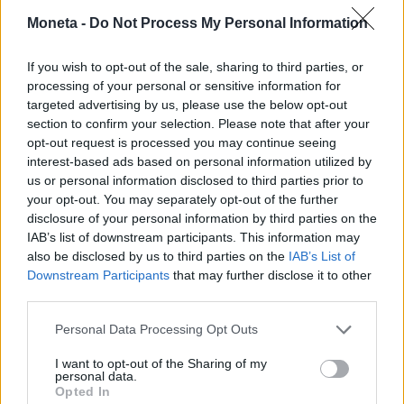
hardware su cui Amazon addestra e fa
Moneta -
Do Not Process My Personal Information
funzionare i suoi modelli di IA. E che sono quelle
che producono le interazioni con Alexa,
If you wish to opt-out of the sale, sharing to third parties, or
l’assistente vocale che risponde a milioni di
processing of your personal or sensitive information for
targeted advertising by us, please use the below opt-out
domande ogni giorno, e che tra poco arriverà in
section to confirm your selection. Please note that after your
una versione Plus che promette un contatto
opt-out request is processed you may continue seeing
linguistico quasi umano: «I chip come Inferentia
interest-based ads based on personal information utilized by
sono ottimizzati per fare una cosa sola, ma farla
us or personal information disclosed to third parties prior to
your opt-out. You may separately opt-out of the further
bene: elaborare richieste e fornire risposte in
disclosure of your personal information by third parties on the
tempo reale».
IAB’s list of downstream participants. This information may
also be disclosed by us to third parties on the
IAB’s List of
Downstream Participants
that may further disclose it to other
third parties.
Filiera fragile
Personal Data Processing Opt Outs
Come detto, progettare chip oggi non è solo una
I want to opt-out of the Sharing of my
personal data.
questione tecnologica, ma anche geopolitica.
Opted In