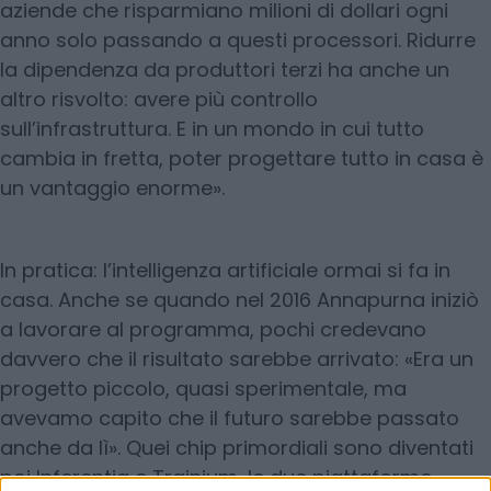
aziende che risparmiano milioni di dollari ogni
anno solo passando a questi processori. Ridurre
la dipendenza da produttori terzi ha anche un
altro risvolto: avere più controllo
sull’infrastruttura. E in un mondo in cui tutto
cambia in fretta, poter progettare tutto in casa è
un vantaggio enorme».
In pratica: l’intelligenza artificiale ormai si fa in
casa. Anche se quando nel 2016 Annapurna iniziò
a lavorare al programma, pochi credevano
davvero che il risultato sarebbe arrivato: «Era un
progetto piccolo, quasi sperimentale, ma
avevamo capito che il futuro sarebbe passato
anche da lì». Quei chip primordiali sono diventati
poi Inferentia e Trainium, le due piattaforme