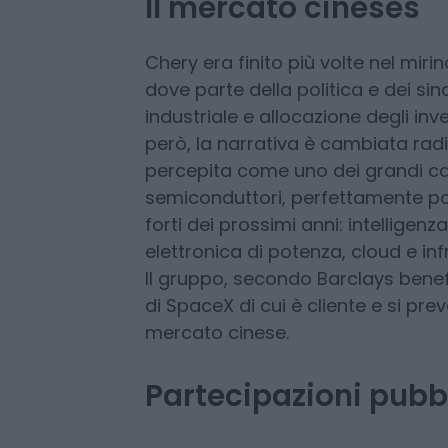
asiatici e sulla capacità del man
difficile.
Il mercato cineses
Chery era finito più volte nel mirin
dove parte della politica e dei si
industriale e allocazione degli inve
però, la narrativa è cambiata rad
percepita come uno dei grandi ca
semiconduttori, perfettamente pos
forti dei prossimi anni: intelligenza 
elettronica di potenza, cloud e infr
Il gruppo, secondo Barclays bene
di SpaceX di cui è cliente e si p
mercato cinese.