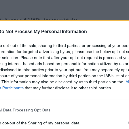
 capire una delle regole più
aro arriva, molte tensioni si
.
Do Not Process My Personal Information
si di quasi il 200%, ha cambiato
to opt-out of the sale, sharing to third parties, or processing of your per
formation for targeted advertising by us, please use the below opt-out s
 gruppo. Un rialzo di questa
r selection. Please note that after your opt-out request is processed y
 entusiasmo finanziario: ha
eing interest-based ads based on personal information utilized by us or
ffreddato i conflitti e trasformato
disclosed to third parties prior to your opt-out. You may separately opt-
ca in un asset strategico da
losure of your personal information by third parties on the IAB’s list of
. This information may also be disclosed by us to third parties on the
IA
lia condividono il controllo della
Participants
that may further disclose it to other third parties.
5% di StM. Tradotto: entrambe
 in egual misura, della crescita
La rivalutazione del titolo ha
l Data Processing Opt Outs
teorico per i due Stati azionisti,
 più forte delle divisioni
o opt-out of the Sharing of my personal data.