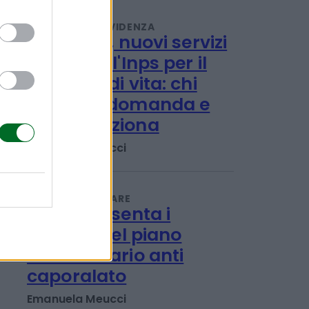
record e rincari
Redazione
PENSIONI E PREVIDENZA
Disabilità, nuovi servizi
online dell'Inps per il
Progetto di vita: chi
può fare domanda e
come funziona
Emanuela Meucci
LAVORO E WELFARE
L'Inps presenta i
risultati del piano