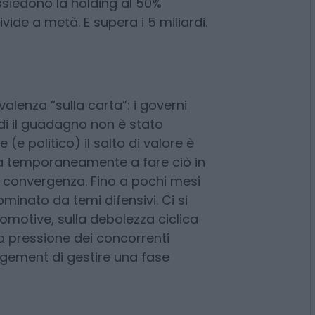
pubblica è oggi intorno a 16
tolo ha guadagnato circa il 200%, la
 in sei mesi è stata di circa 10,5
ossiedono la holding al 50%
vide a metà. E supera i 5 miliardi.
alenza “sulla carta”: i governi
di il guadagno non è stato
 (e politico) il salto di valore è
ta temporaneamente a fare ciò in
e convergenza. Fino a pochi mesi
ominato da temi difensivi. Ci si
omotive, sulla debolezza ciclica
la pressione dei concorrenti