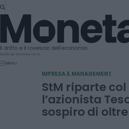
SKIP
TO
Moneta
CONTENT
Il dritto e il rovescio dell'economia
Diretto da Tommaso Cerno
Menu
IMPRESA E MANAGEMENT
StM riparte col
l’azionista Tes