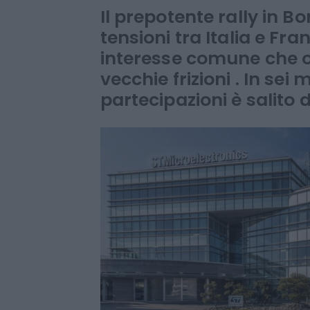
sospiro di oltre
Il prepotente rally in B
tensioni tra Italia e Fr
interesse comune che og
vecchie frizioni . In sei m
partecipazioni è salito di