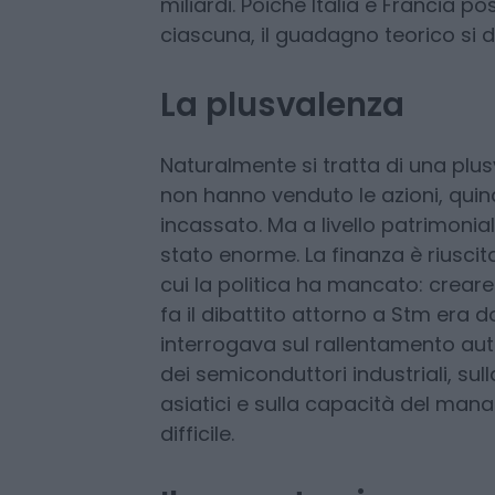
complessivo della partecipazione 
miliardi di dollari dato e che il ti
rivalutazione complessiva generata
miliardi. Poiché Italia e Francia p
ciascuna, il guadagno teorico si di
La plusvalenza
Naturalmente si tratta di una plusv
non hanno venduto le azioni, quin
incassato. Ma a livello patrimoniale
stato enorme. La finanza è riusci
cui la politica ha mancato: crear
fa il dibattito attorno a Stm era d
interrogava sul rallentamento aut
dei semiconduttori industriali, sul