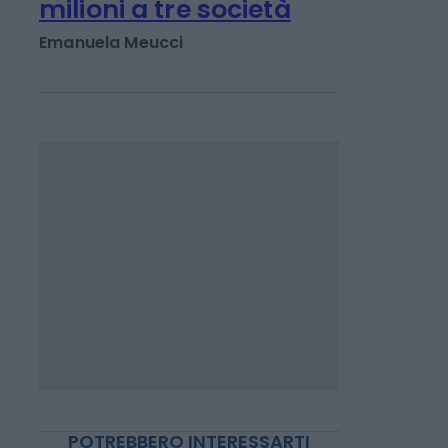
IMPRESA E MANAGEMENT
Monopattini in sharing,
multa Antitrust da 2,6
milioni a tre società
Emanuela Meucci