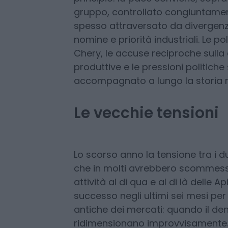
ha un peso importante negl
StMicroelectronic è stata 
industriali tra Parigi e Roma. E og
principio: la pace conviene, soprat
gruppo, controllato congiuntament
spesso attraversato da divergenz
nomine e priorità industriali. Le 
Chery, le accuse reciproche sulla d
produttive e le pressioni politiche 
accompagnato a lungo la storia r
Le vecchie tensioni
Lo scorso anno la tensione tra i due 
che in molti avrebbero scommesso 
attività al di qua e al di là delle