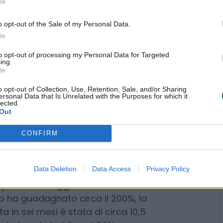
In
.
o opt-out of the Sale of my Personal Data.
In
to opt-out of processing my Personal Data for Targeted
ing.
In
o opt-out of Collection, Use, Retention, Sale, and/or Sharing
ersonal Data that Is Unrelated with the Purposes for which it
lected.
Out
CONFIRM
Data Deletion
Data Access
Privacy Policy
ndo che la holding pubblica
la il 27,5%, il valore