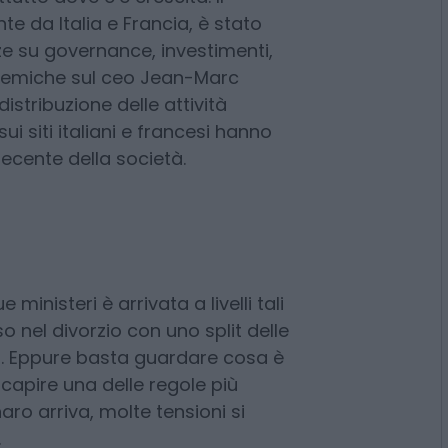
i equilibri azionari. Per anni
il simbolo perfetto delle tensioni
gi è l’esemplificazione di questo
tutto dove c’è crescita. Il
e da Italia e Francia, è stato
e su governance, investimenti,
polemiche sul ceo Jean-Marc
istribuzione delle attività
sui siti italiani e francesi hanno
ecente della società.
ministeri è arrivata a livelli tali
nel divorzio con uno split delle
 Api. Eppure basta guardare cosa è