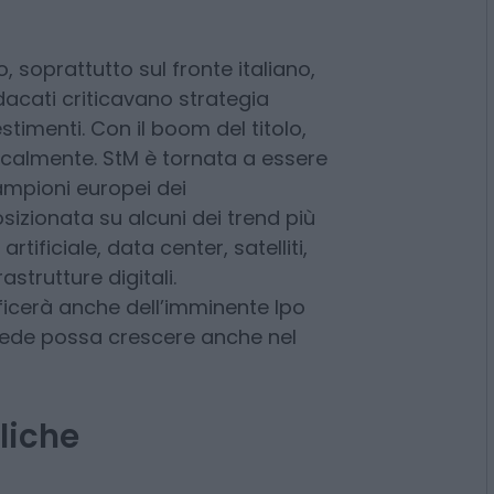
agement di gestire una fase
o, soprattutto sul fronte italiano,
ndacati criticavano strategia
stimenti. Con il boom del titolo,
icalmente. StM è tornata a essere
mpioni europei dei
izionata su alcuni dei trend più
artificiale, data center, satelliti,
astrutture digitali.
ficerà anche dell’imminente Ipo
revede possa crescere anche nel