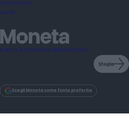
Cookie Policy
Legale
Il dritto e il rovescio dell'economia
Sfoglia
Scegli Moneta come fonte preferita
Moneta s.r.l. - Via Dell'Aprica 18 - 20158 - Milano
Iscrizione Registro Imprese CCIAA Milano C.F. e P.IVA: 14034200965
Iscrizione REA: MI–2757464 Moneta Reg. Trib. Milano N. 31 del 6-3-2025