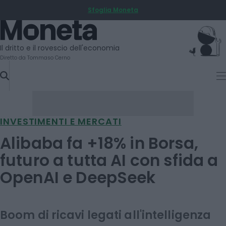
Sfoglia Moneta
SKIP
TO
Moneta
CONTENT
Il dritto e il rovescio dell'economia
Diretto da Tommaso Cerno
INVESTIMENTI E MERCATI
Alibaba fa +18% in Borsa,
futuro a tutta AI con sfida a
OpenAI e DeepSeek
Boom di ricavi legati all'intelligenza