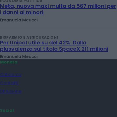
ECONOMIA POLITICA
Meta, nuova maxi multa da 567 milioni per
i danni ai minori
Emanuela Meucci
RISPARMIO E ASSICURAZIONI
Per Unipol utile su del 42%. Dalla
plusvalenza sul titolo SpaceX 211 milioni
Emanuela Meucci
Moneta
Chi siamo
Contatti
Diffusione
Social