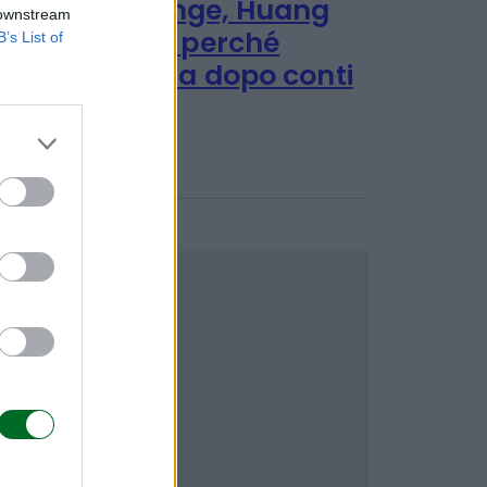
Musk piange, Huang
 downstream
ride. Ecco perché
B’s List of
Nvidia vola dopo conti
SpaceX
Titta Ferraro