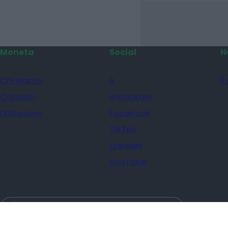
Moneta
Social
N
Chi siamo
X
il
Contatti
Instagram
Diffusione
Facebook
TikTok
Linkedin
YouTube
Scegli Moneta come fonte preferita