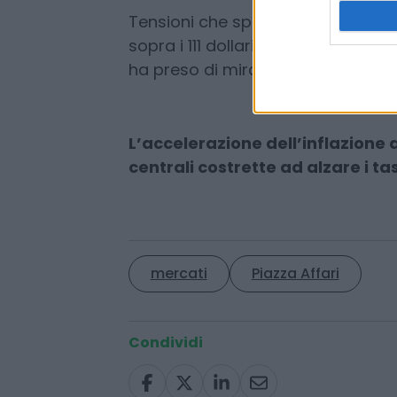
Tensioni che spingono i
prezzi de
sopra i 111 dollari al barile) comp
ha preso di mira una centrale nucle
L’accelerazione dell’inflazione 
centrali costrette ad alzare i tas
mercati
Piazza Affari
Condividi