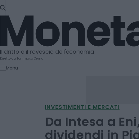
SKIP
TO
Moneta
CONTENT
Il dritto e il rovescio dell'economia
Diretto da Tommaso Cerno
Menu
INVESTIMENTI E MERCATI
Da Intesa a Eni
dividendi in Pia