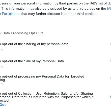
losure of your personal information by third parties on the IAB’s list of
. This information may also be disclosed by us to third parties on the
IA
Participants
that may further disclose it to other third parties.
acca il saldo cedola da 0,19 euro
 relativo all’utile del 2025. Per
, mentre Bper paga il saldo da
l Data Processing Opt Outs
o opt-out of the Sharing of my personal data.
In
dell’effetto cedola, arretrando
quindi circa 2mila punti di
o opt-out of the Sale of my Personal Data.
occati settimana scorsa sopra
In
to opt-out of processing my Personal Data for Targeted
ing.
ra Usa e Iran
con Donald Trump
In
er l’Iran il tempo stringe, e
o opt-out of Collection, Use, Retention, Sale, and/or Sharing
a, subito, o non resterà più
ersonal Data that Is Unrelated with the Purposes for which it
lected.
nte Usa su Truth.
Out