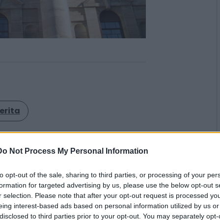
erita
grande rito dei dividendi. Oggi
staccano la cedola e tra i
Do Not Process My Personal Information
 Intesa Sanpaolo ed Eni, insieme
to opt-out of the sale, sharing to third parties, or processing of your per
cietà finanziarie, industriali ed
formation for targeted advertising by us, please use the below opt-out s
o negativo degli stacchi cedola è
r selection. Please note that after your opt-out request is processed y
pale di Borsa Italiana. Il
eing interest-based ads based on personal information utilized by us or
disclosed to third parties prior to your opt-out. You may separately opt-
 avverrà due giorni lavorativi