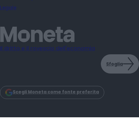
Legale
Il dritto e il rovescio dell'economia
Sfoglia
Scegli Moneta come fonte preferita
Moneta s.r.l. - Via Dell'Aprica 18 - 20158 - Milano
Iscrizione Registro Imprese CCIAA Milano C.F. e P.IVA: 14034200965
Iscrizione REA: MI–2757464 Moneta Reg. Trib. Milano N. 31 del 6-3-2025
© 2025 -
2026
Moneta