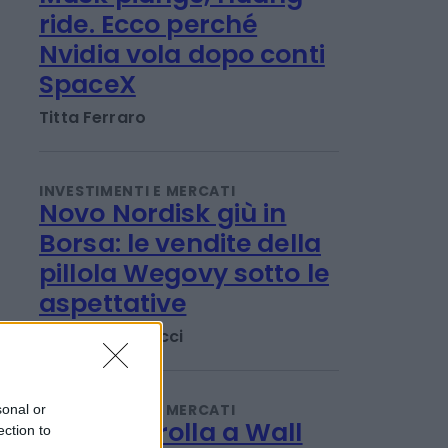
INVESTIMENTI E MERCATI
Musk piange, Huang
ride. Ecco perché
Nvidia vola dopo conti
SpaceX
Titta Ferraro
INVESTIMENTI E MERCATI
Novo Nordisk giù in
Borsa: le vendite della
pillola Wegovy sotto le
aspettative
sonal or
Emanuela Meucci
ection to