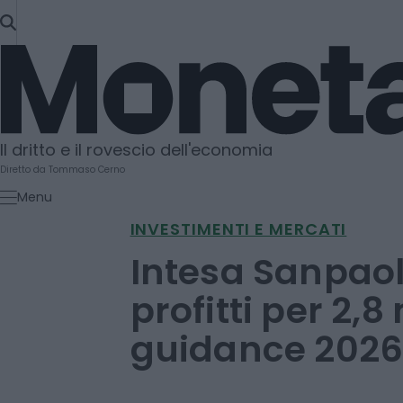
SKIP
TO
Moneta
CONTENT
Il dritto e il rovescio dell'economia
Diretto da Tommaso Cerno
Menu
INVESTIMENTI E MERCATI
Intesa Sanpaol
profitti per 2,8 