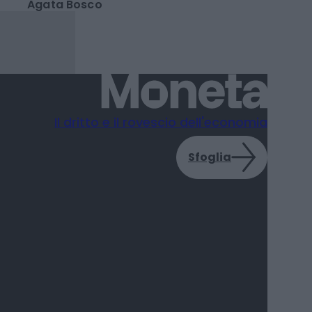
Acea accelera sul
rinnovo della rete
idrica nel Lazio
Agata Bosco
Il dritto e il rovescio dell'economia
Sfoglia