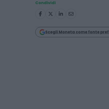
banche
Condividi
Scegli Moneta come fonte pref