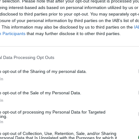
r selection. Please note that after your opt-out request is processed y
 Il consensus degli analisti era
eing interest-based ads based on personal information utilized by us or
disclosed to third parties prior to your opt-out. You may separately opt-
isultano stabili a 3,6 miliardi
losure of your personal information by third parties on the IAB’s list of
 nette a 2,5 miliardi (+3,1%)
,
. This information may also be disclosed by us to third parties on the
IA
curativa ammonta a 476 milioni
Participants
that may further disclose it to other third parties.
rimestre 2025.
ea 2,6 miliardi (+0,7%), con
l Data Processing Opt Outs
35,9%
. Il coefficiente Cet 1 risulta
o opt-out of the Sharing of my personal data.
e 80 punti base di benefici attesi
In
o opt-out of the Sale of my Personal Data.
e di utile netto 2026 in area 10
In
 il ritorno cash per gli azionisti
to opt-out of processing my Personal Data for Targeted
uzione maturata nel trimestre, di
ing.
 si aggiungono ai 3,3 miliardi di
In
esto mese e al
buyback pari a
o opt-out of Collection, Use, Retention, Sale, and/or Sharing
ersonal Data that Is Unrelated with the Purposes for which it