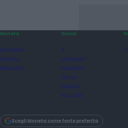
Moneta
Social
N
Chi siamo
X
il
Contatti
Instagram
Diffusione
Facebook
TikTok
Linkedin
YouTube