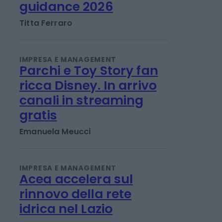
Banco Bpm: utile a 1,06
miliardi nel 1°
semestre, alzata la
guidance 2026
Titta Ferraro
IMPRESA E MANAGEMENT
Parchi e Toy Story fan
ricca Disney. In arrivo
canali in streaming
gratis
Emanuela Meucci
IMPRESA E MANAGEMENT