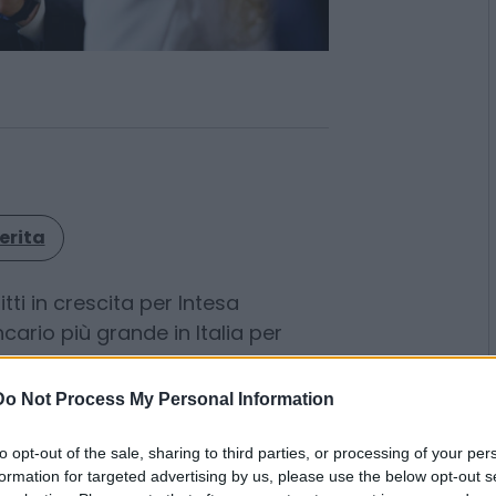
erita
tti in crescita per Intesa
Do Not Process My Personal Information
cario più grande in Italia per
to opt-out of the sale, sharing to third parties, or processing of your per
tre mesi dell’anno con un utile
formation for targeted advertising by us, please use the below opt-out s
n crescita del 5,6% rispetto allo