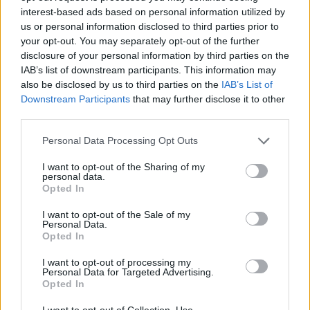
che le azioni di Lvmh sono sprofondate in Borsa in
interest-based ads based on personal information utilized by
seguito ai risultati del trimestre che hanno
us or personal information disclosed to third parties prior to
your opt-out. You may separately opt-out of the further
mostrato ricavi ben al di sotto delle attese. Il
disclosure of your personal information by third parties on the
conglomerato di
Bernard Arnault
che controlla i
IAB’s list of downstream participants. This information may
marchi di fascia alta Louis Vuitton e Dior, il
also be disclosed by us to third parties on the
IAB’s List of
marchio di gioielli Tiffany & Co e la catena di
Downstream Participants
that may further disclose it to other
third parties.
negozi di bellezza Sephora, ha deluso le
aspettative per le vendite in Usa e Cina. E così il
Personal Data Processing Opt Outs
valore di mercato è sceso. Ne ha approfittato
I want to opt-out of the Sharing of my
Hermés
che con la sua base di clienti ultra-ricchi
personal data.
Opted In
e la produzione strettamente controllata ha
resistito meglio dei rivali al recente rallentamento
I want to opt-out of the Sale of my
Personal Data.
del settore del lusso azzoppato dai dazi e dalla
Opted In
frenata dell’economia cinese.
I want to opt-out of processing my
Personal Data for Targeted Advertising.
Opted In
Sullo sfondo le maison devono misurarsi anche
I want to opt-out of Collection, Use,