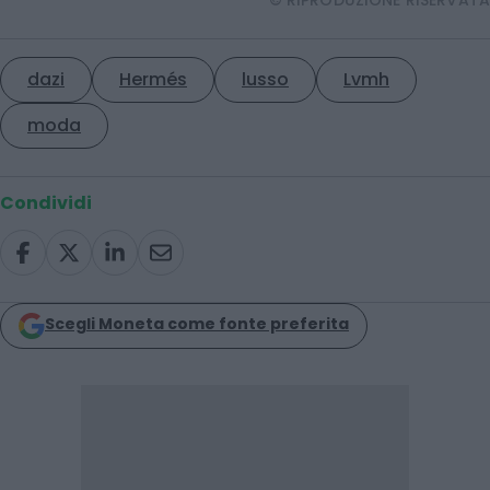
© RIPRODUZIONE RISERVATA
dazi
Hermés
lusso
Lvmh
moda
Condividi
Scegli Moneta come fonte preferita