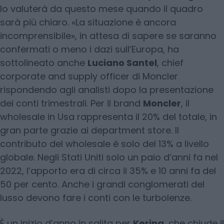
lo valuterà da questo mese quando il quadro
sarà più chiaro. «La situazione è ancora
incomprensibile», in attesa di sapere se saranno
confermati o meno i dazi sull’Europa, ha
sottolineato anche
Luciano Santel
, chief
corporate and supply officer di Moncler
rispondendo agli analisti dopo la presentazione
dei conti trimestrali. Per il brand
Moncler
, il
wholesale in Usa rappresenta il 20% del totale, in
gran parte grazie ai department store. Il
contributo del wholesale è solo del 13% a livello
globale. Negli Stati Uniti solo un paio d’anni fa nel
2022, l’apporto era di circa il 35% e 10 anni fa del
50 per cento. Anche i grandi conglomerati del
lusso devono fare i conti con le turbolenze.
È un inizio d’anno in salita per
Kering
, che chiude il