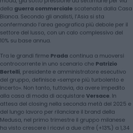
moda, già sotto pressione da settimane per via
della
guerra commerciale
scatenata dalla Casa
Bianca. Secondo gli analisti, l’Asia si sta
confermando l’area geografica più debole per il
settore del lusso, con un calo complessivo del
10% su base annua.
Tra le grandi firme
Prada
continua a muoversi
controcorrente in uno scenario che
Patrizio
Bertelli
, presidente e amministratore esecutivo
del gruppo, definisce «sempre più turbolento e
incerto». Non tanto, tuttavia, da avere impedito
alla casa di moda di acquistare
Versace
. In
attesa del closing nella seconda metà del 2025 e
del lungo lavoro per rilanciare il brand della
Medusa, nel primo trimestre il gruppo milanese
ha visto crescere i ricavi a due cifre (+13%) a 1,34