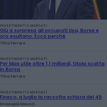
INVESTIMENTI E MERCATI
Giù a sorpresa gli occupati Usa, Borse e
oro esultano. Ecco perché
Titta Ferraro
INVESTIMENTI E MERCATI
Per Mps utile oltre 1,1 miliardi, titolo scatta
in Borsa
Titta Ferraro
INVESTIMENTI E MERCATI
Fineco, a luglio la raccolta schizza del 45
Emanuela Meucci