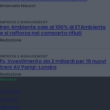
Emanuela Meucci
IMPRESA E MANAGEMENT
Iren Ambiente sale al 100% di ETAmbiente
e si rafforza nel comparto rifiuti
Redazione
IMPRESA E MANAGEMENT
Fs, investimento da 2 miliardi per 19 nuovi
treni AV Parigi-Londra
Redazione
Moneta
Chi siamo
Contatti
Diffusione