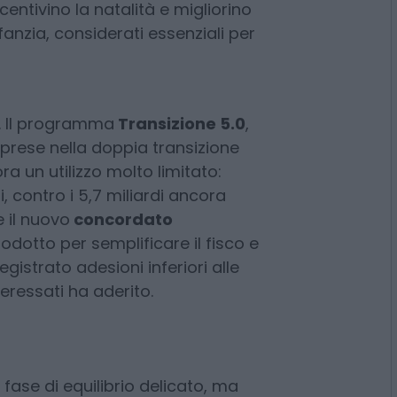
iano conferma il suo impegno
e familiari
. Il Dfp prevede il
entivino la natalità e migliorino
nfanzia, considerati essenziali per
à. Il programma
Transizione 5.0
,
rese nella doppia transizione
ra un utilizzo molto limitato:
, contro i 5,7 miliardi ancora
 il nuovo
concordato
trodotto per semplificare il fisco e
gistrato adesioni inferiori alle
nteressati ha aderito.