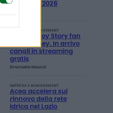
Banco Bpm: utile a 1,06
miliardi nel 1°
semestre, alzata la
guidance 2026
Titta Ferraro
IMPRESA E MANAGEMENT
Parchi e Toy Story fan
ricca Disney. In arrivo
canali in streaming
gratis
Emanuela Meucci
IMPRESA E MANAGEMENT