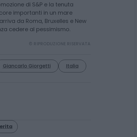
 fase di equilibrio delicato, ma
romozione di S&P e la tenuta
core importanti in un mare
arriva da Roma, Bruxelles e New
nza cedere al pessimismo.
© RIPRODUZIONE RISERVATA
Giancarlo Giorgetti
Italia