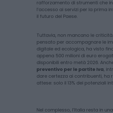
In questa cornice, il governo ital
verso
le politiche demografiche 
rafforzamento di strumenti che inc
l’accesso ai servizi per la prima i
il futuro del Paese.
Tuttavia, non mancano le criticit
pensato per accompagnare le imp
digitale ed ecologica, ha visto fino
appena 500 milioni di euro erogati
disponibili entro metà 2026. Anche
preventivo per le partite Iva
, in
dare certezza ai contribuenti, ha re
attese: solo il 13% dei potenziali i