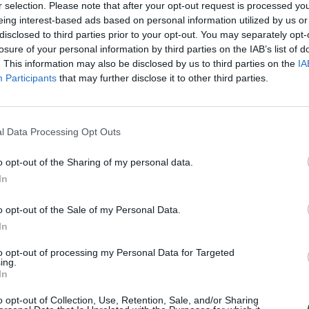
r selection. Please note that after your opt-out request is processed y
pubblici e agli stimoli fiscali in
eing interest-based ads based on personal information utilized by us or
disclosed to third parties prior to your opt-out. You may separately opt-
losure of your personal information by third parties on the IAB’s list of
. This information may also be disclosed by us to third parties on the
IA
Participants
that may further disclose it to other third parties.
o Giorgetti
, ha accolto con
 sottolineando come la promozione
i “prudenza e responsabilità”
l Data Processing Opt Outs
e dei conti pubblici.
o opt-out of the Sharing of my personal data.
In
ia è
la resilienza dell’export
o dei beni di fascia alta.
o opt-out of the Sale of my Personal Data.
In
r questi prodotti – destinati a
ari – dovrebbe reggere l’urto dei
to opt-out of processing my Personal Data for Targeted
ing.
 fatturato attorno all’1%, per la
In
atto sul margine operativo lordo
o opt-out of Collection, Use, Retention, Sale, and/or Sharing
ercentuale. Un segnale