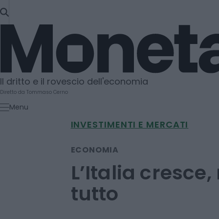
SKIP
TO
Moneta
CONTENT
Il dritto e il rovescio dell'economia
Diretto da Tommaso Cerno
Menu
INVESTIMENTI E MERCATI
ECONOMIA
L’Italia cresce