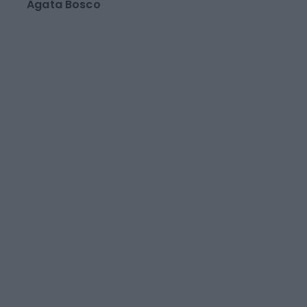
Acea accelera sul
rinnovo della rete
idrica nel Lazio
Agata Bosco