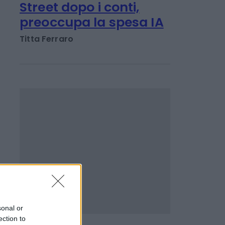
INVESTIMENTI E MERCATI
SpaceX crolla a Wall
Street dopo i conti,
preoccupa la spesa IA
Titta Ferraro
sonal or
ection to