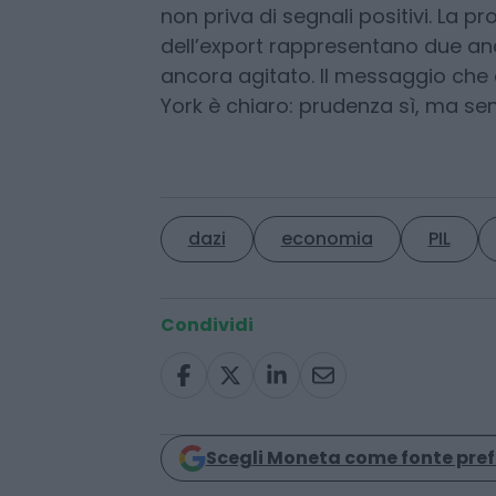
Nel complesso, l’Italia resta in una
non priva di segnali positivi. La p
dell’export rappresentano due an
ancora agitato. Il messaggio che 
York è chiaro: prudenza sì, ma se
dazi
economia
PIL
Condividi