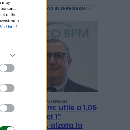
ou may
 personal
out of the
 downstream
B’s List of
POTREBBERO INTERESSARTI
IMPRESA E MANAGEMENT