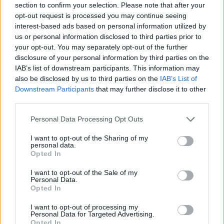
un’ottima notizia per quello del Monte dei Paschi,
section to confirm your selection. Please note that after your
opt-out request is processed you may continue seeing
Luigi Lovaglio
, che aveva già la strada in discesa
interest-based ads based on personal information utilized by
nell’Ops su Mediobanca.
us or personal information disclosed to third parties prior to
your opt-out. You may separately opt-out of the further
© RIPRODUZIONE RISERVATA
disclosure of your personal information by third parties on the
IAB’s list of downstream participants. This information may
also be disclosed by us to third parties on the
IAB’s List of
Downstream Participants
that may further disclose it to other
Generali
Alberto Nagel
third parties.
Personal Data Processing Opt Outs
Condividi
I want to opt-out of the Sharing of my
personal data.
Opted In
I want to opt-out of the Sale of my
Personal Data.
Scegli Moneta come fonte preferita
Opted In
I want to opt-out of processing my
Personal Data for Targeted Advertising.
Opted In