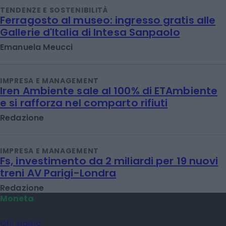
TENDENZE E SOSTENIBILITÀ
Ferragosto al museo: ingresso gratis alle
Gallerie d'Italia di Intesa Sanpaolo
Emanuela Meucci
IMPRESA E MANAGEMENT
Iren Ambiente sale al 100% di ETAmbiente
e si rafforza nel comparto rifiuti
Redazione
IMPRESA E MANAGEMENT
Fs, investimento da 2 miliardi per 19 nuovi
treni AV Parigi-Londra
Redazione
Moneta
Chi siamo