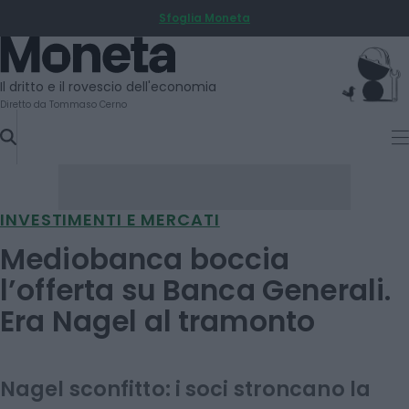
Sfoglia Moneta
SKIP
TO
Moneta
CONTENT
Il dritto e il rovescio dell'economia
Diretto da Tommaso Cerno
INVESTIMENTI E MERCATI
Mediobanca boccia
l’offerta su Banca Generali.
Era Nagel al tramonto
Nagel sconfitto: i soci stroncano la