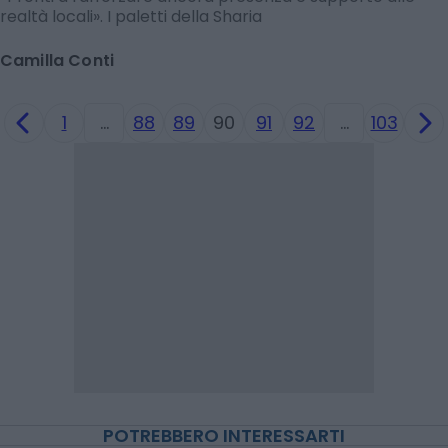
realtà locali». I paletti della Sharia
Camilla Conti
1
…
88
89
90
91
92
…
103
POTREBBERO INTERESSARTI