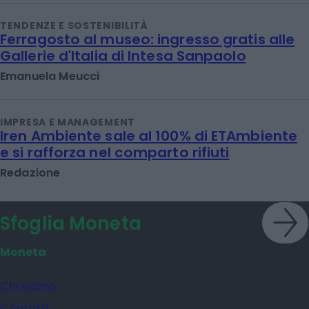
TENDENZE E SOSTENIBILITÀ
Ferragosto al museo: ingresso gratis alle
Gallerie d'Italia di Intesa Sanpaolo
Emanuela Meucci
IMPRESA E MANAGEMENT
Iren Ambiente sale al 100% di ETAmbiente
e si rafforza nel comparto rifiuti
Redazione
Sfoglia Moneta
Moneta
Chi siamo
Contatti