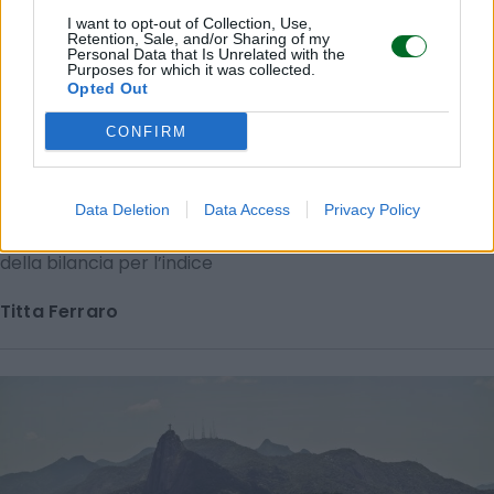
I want to opt-out of Collection, Use,
Retention, Sale, and/or Sharing of my
Personal Data that Is Unrelated with the
Purposes for which it was collected.
Opted Out
CONFIRM
PIAZZA AFFARI
Con l’abito total return il Ftse Mib è da
Data Deletion
Data Access
Privacy Policy
primato
Balzo del 160% in cinque anni. I titoli finanziari sono l’ago
della bilancia per l’indice
Titta Ferraro