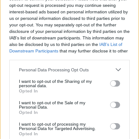
opt-out request is processed you may continue seeing
interest-based ads based on personal information utilized by
INVESTIMENTI E MERCATI
us or personal information disclosed to third parties prior to
Affari ai piedi, anche le scarpe diventano
your opt-out. You may separately opt-out of the further
da collezione
disclosure of your personal information by third parties on the
Le edizioni più rare pagate all’asta anche più di 2 milioni.
IAB’s list of downstream participants. This information may
Da Nike a Adidas e Asics ecco i modelli che fanno
also be disclosed by us to third parties on the
IAB’s List of
impazzire gli appassionati. Ma l’esperto avverte: «Occhio
Downstream Participants
that may further disclose it to other
ai falsi cinesi»
third parties.
Marco Leardi
Personal Data Processing Opt Outs
I want to opt-out of the Sharing of my
personal data.
Opted In
I want to opt-out of the Sale of my
Personal Data.
Opted In
I want to opt-out of processing my
Personal Data for Targeted Advertising.
Opted In