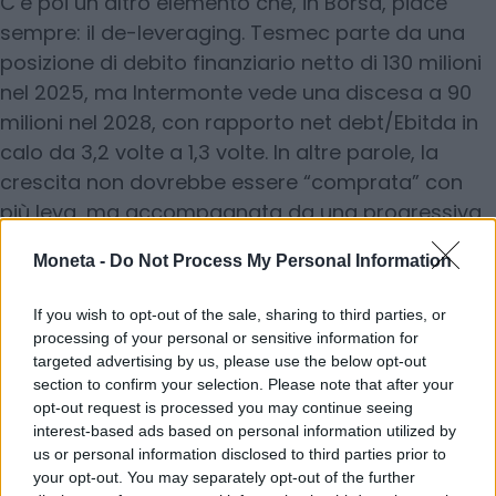
C’è poi un altro elemento che, in Borsa, piace
sempre: il de-leveraging. Tesmec parte da una
posizione di debito finanziario netto di 130 milioni
nel 2025, ma Intermonte vede una discesa a 90
milioni nel 2028, con rapporto net debt/Ebitda in
calo da 3,2 volte a 1,3 volte. In altre parole, la
crescita non dovrebbe essere “comprata” con
più leva, ma accompagnata da una progressiva
maggiore robustezza patrimoniale.
Moneta -
Do Not Process My Personal Information
P
iù ricavi e utili
If you wish to opt-out of the sale, sharing to third parties, or
Gli analisti hanno aumentato le previsioni per il
processing of your personal or sensitive information for
periodo 2026-2028 indicando il fatturato a 342
targeted advertising by us, please use the below opt-out
section to confirm your selection. Please note that after your
milioni a fine triennio, l’ebitda a 71 milioni e l’utile
opt-out request is processed you may continue seeing
netto più che raddoppiare a 25 milioni dagli 11
interest-based ads based on personal information utilized by
attesi per quest’anno. A questo si aggiunge il
us or personal information disclosed to third parties prior to
cambiamento regolatorio su sicurezza e
your opt-out. You may separately opt-out of the further