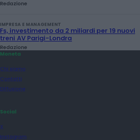
Redazione
IMPRESA E MANAGEMENT
Fs, investimento da 2 miliardi per 19 nuovi
treni AV Parigi-Londra
Redazione
Moneta
Chi siamo
Contatti
Diffusione
Social
X
Instagram