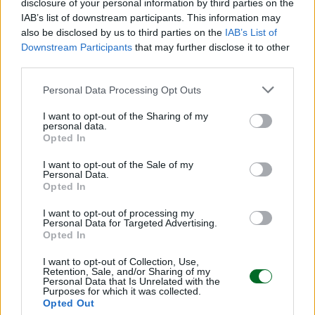
disclosure of your personal information by third parties on the
digitalizzazione, che secondo Intermonte spinge il
IAB’s list of downstream participants. This information may
mix verso servizi più ricorrenti e a maggior valore
also be disclosed by us to third parties on the
IAB’s List of
aggiunto in tutte e tre le divisioni.
Downstream Participants
that may further disclose it to other
third parties.
Lo scorso anno Tesmec è tornata in utile per 2,1
milioni, a fronte della precedente perdita di 4,8
Personal Data Processing Opt Outs
milioni e il suo presidente Ambrogio Caccia
I want to opt-out of the Sharing of my
Dominioni ha rimarcato come il portafoglio ordini
personal data.
Opted In
risulti «solido e ben diversificato» nelle diverse
unità operative, rappresentando un «elemento
I want to opt-out of the Sale of my
Personal Data.
abilitante fondamentale per consolidare la
Opted In
traiettoria di crescita e la sostenibilità del
I want to opt-out of processing my
gruppo». Nle 2025 i ricavi hanno segnato una
Personal Data for Targeted Advertising.
crescita del 7,5% a 257,6 milioni di euro.
Opted In
I want to opt-out of Collection, Use,
© RIPRODUZIONE RISERVATA
Retention, Sale, and/or Sharing of my
Personal Data that Is Unrelated with the
Purposes for which it was collected.
Opted Out
Condividi