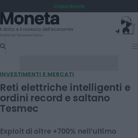
Sfoglia Moneta
SKIP
TO
Moneta
CONTENT
Il dritto e il rovescio dell'economia
Diretto da Tommaso Cerno
INVESTIMENTI E MERCATI
Reti elettriche intelligenti e
ordini record e saltano
Tesmec
Exploit di oltre +700% nell’ultimo