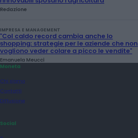
rinnovabili sposano l'agricoltura
Redazione
IMPRESA E MANAGEMENT
"Col caldo record cambia anche lo
shopping: strategie per le aziende che non
vogliono veder colare a picco le vendite"
Emanuela Meucci
Moneta
Chi siamo
Contatti
Diffusione
Social