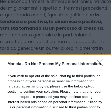
Nel secondo trimestre Stmicroelectronics ha visto
dei miglioramenti rispetto ai tre mesi precedenti
e, guardando avanti, “questo significa che
la
tendenza è positiva, la dinamica è positiva,
Stm sta tornando su un percorso di crescita
,
ma il contesto generale e in particolare il
mercato automobilistico non sono abbastanza
forti da generare un buffer di ordini arretrati in
grado di assorbire tutti i possibili cambiamenti”,
ha detto Chery, durante la conference call a
Moneta -
Do Not Process My Personal Information
commento dei risultati trimestrali. Chery ha
sottolineato che “se proseguirà la dinamica sugli
If you wish to opt-out of the sale, sharing to third parties, or
ordini vista nel primo e secondo trimestre, nel
processing of your personal or sensitive information for
targeted advertising by us, please use the below opt-out
terzo e quarto trimestre ci potrà essere una
section to confirm your selection. Please note that after your
crescita sequenziale dei ricavi. E poi saremo al
opt-out request is processed you may continue seeing
punto di svolta, o molto vicini. Proseguendo con
interest-based ads based on personal information utilized by
us or personal information disclosed to third parties prior to
la strategia che stiamo mettendo in atto,