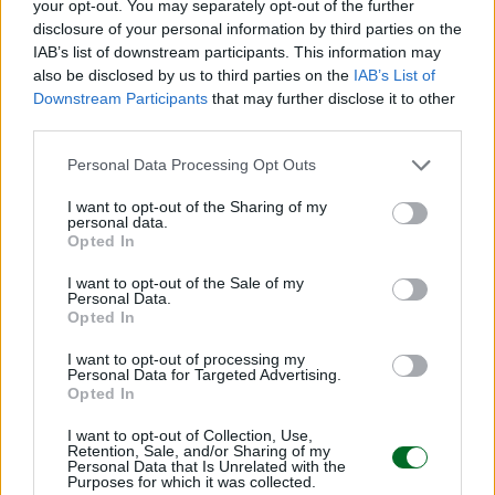
your opt-out. You may separately opt-out of the further
potremmo anche arrivare a crescere su base
disclosure of your personal information by third parties on the
annuale nel quarto trimestre”.
IAB’s list of downstream participants. This information may
also be disclosed by us to third parties on the
IAB’s List of
Downstream Participants
that may further disclose it to other
third parties.
Personal Data Processing Opt Outs
Il parere degli esperti
I want to opt-out of the Sharing of my
personal data.
“Nel racconto che Stm fa agli investitori, la
Opted In
narrazione si sta progressivamente spostando
I want to opt-out of the Sale of my
dal presente al futuro. Il baricentro ora è il 2026,
Personal Data.
Opted In
forse il 2027”, commenta Gabriel Debach, market
analyst di eToro. Nel frattempo, però,
serve
I want to opt-out of processing my
Personal Data for Targeted Advertising.
pazienza e cautela
. È chiaro che Stm sta
Opted In
attraversando un momento difficile, ma piccoli
I want to opt-out of Collection, Use,
segnali di miglioramento ci sarebbero: “Il primo
Retention, Sale, and/or Sharing of my
Personal Data that Is Unrelated with the
trimestre ha segnato il fondo. – analizza Debach
Purposes for which it was collected.