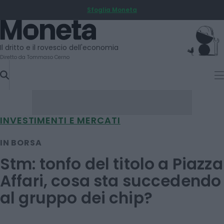
Sfoglia Moneta
SKIP
TO
Moneta
CONTENT
Il dritto e il rovescio dell'economia
Diretto da Tommaso Cerno
INVESTIMENTI E MERCATI
IN BORSA
Stm: tonfo del titolo a Piazza
Affari, cosa sta succedendo
al gruppo dei chip?