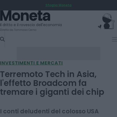
Sfoglia Moneta
SKIP
TO
Moneta
CONTENT
Il dritto e il rovescio dell'economia
Diretto da Tommaso Cerno
INVESTIMENTI E MERCATI
Terremoto Tech in Asia,
l'effetto Broadcom fa
tremare i giganti dei chip
I conti deludenti del colosso USA