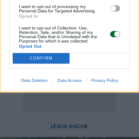
I want to opt-out of processing my
Personal Data for Targeted Advertising.
Opted In
Scegli Moneta come fonte preferita
I want to opt-out of Collection, Use,
Retention, Sale, and/or Sharing of my
Personal Data that Is Unrelated with the
Purposes for which it was collected.
Opted Out
CONFIRM
Data Deletion
Data Access
Privacy Policy
LEGGI ANCHE