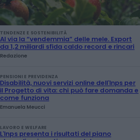
TENDENZE E SOSTENIBILITÀ
Al via la “vendemmia” delle mele. Export
da 1,2 miliardi sfida caldo record e rincari
Redazione
PENSIONI E PREVIDENZA
Disabilità, nuovi servizi online dell'Inps per
il Progetto di vita: chi può fare domanda e
come funziona
Emanuela Meucci
LAVORO E WELFARE
L'Inps presenta i risultati del piano