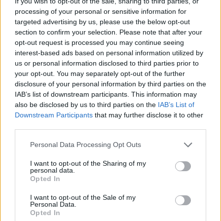
If you wish to opt-out of the sale, sharing to third parties, or
del settore. Il clima di incertezza si era infatti
processing of your personal or sensitive information for
esteso immediatamente all’intero comparto
targeted advertising by us, please use the below opt-out
section to confirm your selection. Please note that after your
statunitense, penalizzando l’ETF VanEck
opt-out request is processed you may continue seeing
Semiconductor per oltre un punto percentuale e
interest-based ads based on personal information utilized by
trascinando verso il basso sia Micron Technology,
us or personal information disclosed to third parties prior to
scivolata di quasi l’8%, sia Arm Holdings, che ha
your opt-out. You may separately opt-out of the further
disclosure of your personal information by third parties on the
archiviato la seduta con una perdita superiore al
IAB’s list of downstream participants. This information may
4%.
also be disclosed by us to third parties on the
IAB’s List of
Downstream Participants
that may further disclose it to other
© RIPRODUZIONE RISERVATA
third parties.
Personal Data Processing Opt Outs
imprese
investimenti
mercati
I want to opt-out of the Sharing of my
personal data.
Opted In
Condividi
I want to opt-out of the Sale of my
Personal Data.
Opted In