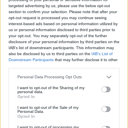
Vittoria dell’Italia in Ue: 45 miliardi in più
targeted advertising by us, please use the below opt-out
all’agricoltura
section to confirm your selection. Please note that after your
opt-out request is processed you may continue seeing
interest-based ads based on personal information utilized by
La disoccupazione sale. Ma fra i giovani è in calo
us or personal information disclosed to third parties prior to
your opt-out. You may separately opt-out of the further
disclosure of your personal information by third parties on the
© RIPRODUZIONE RISERVATA
IAB’s list of downstream participants. This information may
also be disclosed by us to third parties on the
IAB’s List of
Downstream Participants
that may further disclose it to other
third parties.
agricoltura
Personal Data Processing Opt Outs
Condividi
I want to opt-out of the Sharing of my
personal data.
Opted In
I want to opt-out of the Sale of my
Personal Data.
Opted In
Scegli Moneta come fonte preferita
I want to opt-out of processing my