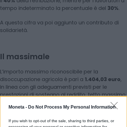
il
40%
della retribuzione, mentre per i lavoratori a
tempo indeterminato la percentuale è del
30%
.
A questa cifra va poi aggiunto un contributo di
solidarietà.
Il massimale
L’importo massimo riconoscibile per la
disoccupazione agricola è pari a
1.404,03 euro
,
in linea con gli adeguamenti previsti per le
prestazioni di sostegno al reddito, tetto massimo
oltre il quale l’indennità non può salire.
Moneta -
Do Not Process My Personal Information
Leggi anche:
If you wish to opt-out of the sale, sharing to third parties, or
processing of your personal or sensitive information for