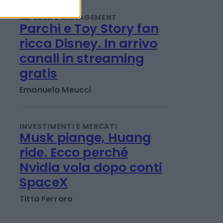
guidance 2026
Titta Ferraro
IMPRESA E MANAGEMENT
Parchi e Toy Story fan
ricca Disney. In arrivo
canali in streaming
gratis
Emanuela Meucci
INVESTIMENTI E MERCATI
Musk piange, Huang
ride. Ecco perché
Nvidia vola dopo conti