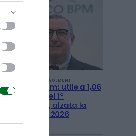
POTREBBERO INTERESSARTI
IMPRESA E MANAGEMENT
Banco Bpm: utile a 1,06
miliardi nel 1°
semestre, alzata la