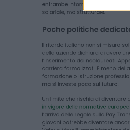
In cima alla classifica c’è la
Svizz
sfiorare i 90.000 euro l’anno. Se
entrambe intorno ai 57.000 euro. 
salariale, ma strutturale.
Poche politiche dedicate
Il ritardo italiano non si misura so
delle aziende dichiara di avere una
l’inserimento dei neolaureati. Appe
carriera formalizzati. E meno del
formazione o istruzione profession
ma si investe poco sul futuro.
Un limite che rischia di diventare