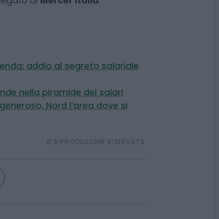
sulla trasparenza salariale
. “Con
nsparency, trattenere e attrarre i
più difficile”, avverte Marco
elegato di
Mercer Italia
.
ienda: addio al segreto salariale
ende nella piramide dei salari
iù generoso, Nord l’area dove si
© RIPRODUZIONE RISERVATA