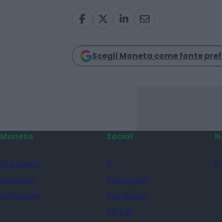
lavoro
salari
stipendi
Condividi
Scegli Moneta come fonte pref
Moneta
Social
N
Chi siamo
X
il