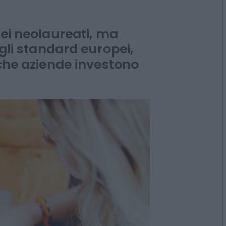
nto con gli altri
dei neolaureati, ma
agli standard europei,
oche aziende investono