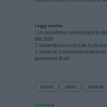
in vigore delle normative europee 
l’arrivo delle regole sulla Pay Tra
giovani potrebbe diventare ancora 
Valerio Morelli, amministratore d
Leggi anche
:
1.
La rivoluzione copernicana in az
dal 2026
2.
Stipendi: ecco chi sale e chi sc
3.
Stipendi: il settore finanza il p
guadagna di più