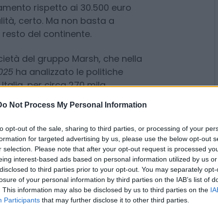
a ancora troppo basso se si guarda
o italiano al primo impiego porta
o lordi l’anno
(dati al 2025): +7%
ramento rispetto ai 30.500 euro
alità, certo. Ma non basta a
l resto del continente.
cietà del gruppo Marsh, che nella
Do Not Process My Personal Information
025
ha analizzato le politiche
 Italia, per circa 270 mila
to opt-out of the sale, sharing to third parties, or processing of your per
formation for targeted advertising by us, please use the below opt-out s
ne fotografa imprese medio-
r selection. Please note that after your opt-out request is processed y
oni e oltre 1.400 dipendenti.
eing interest-based ads based on personal information utilized by us or
disclosed to third parties prior to your opt-out. You may separately opt-
losure of your personal information by third parties on the IAB’s list of
più
. This information may also be disclosed by us to third parties on the
IA
Participants
that may further disclose it to other third parties.
science, che si conferma il