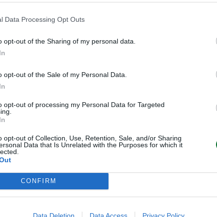
dia di 34.000 euro, il 6,25%
ietro il manifatturiero (33.525
l Data Processing Opt Outs
euro), la tecnologia avanzata
o opt-out of the Sharing of my personal data.
euro).
In
ziari: 28.400 euro di retribuzione
o opt-out of the Sale of my Personal Data.
ia italiana. Un differenziale che
In
el lavoro sempre più mobile.
to opt-out of processing my Personal Data for Targeted
ing.
In
alia nella parte bassa
o opt-out of Collection, Use, Retention, Sale, and/or Sharing
ersonal Data that Is Unrelated with the Purposes for which it
lected.
Out
do oltreconfine. L’Italia resta
na e Polonia
, che tuttavia
CONFIRM
Negli ultimi tre anni gli stipendi
Spagna e addirittura del 41% in
Data Deletion
Data Access
Privacy Policy