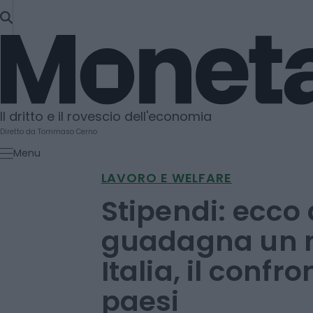
SKIP
TO
Moneta
CONTENT
Il dritto e il rovescio dell'economia
Diretto da Tommaso Cerno
Menu
LAVORO E WELFARE
Stipendi: ecco
guadagna un n