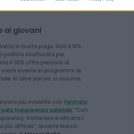
era
, dove un neolaureato può
guono
Austria
e
Germania
,
Un divario che non è solo
 ai giovani
ltanto in busta paga. Solo il 16%
 politica strutturata per
na il 36% offre percorsi di
la metà investe in programmi di
ale. In altre parole: si assume,
 ancora più evidente con
l’entrata