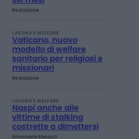
LAVORO E WELFARE
Fideuram, inseriti 248
nuovi private banker in
sei mesi
Redazione
LAVORO E WELFARE
Vaticano, nuovo
modello di welfare
sanitario per religiosi e
missionari
Redazione
LAVORO E WELFARE
Naspi anche alle