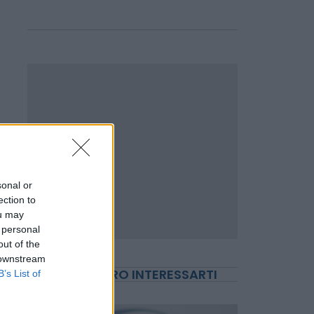
vittime di stalking
costrette a dimettersi
Emanuela Meucci
sonal or
ection to
ou may
 personal
out of the
 downstream
B’s List of