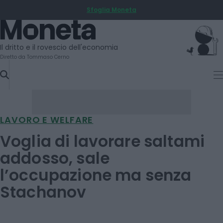
Sfoglia Moneta
SKIP
TO
Moneta
CONTENT
Il dritto e il rovescio dell'economia
Diretto da Tommaso Cerno
LAVORO E WELFARE
Voglia di lavorare saltami
addosso, sale
l’occupazione ma senza
Stachanov