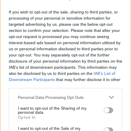
accentua di fronte a una mobilità internazionale
If you wish to opt-out of the sale, sharing to third parties, or
più facile, rispetto al passato.
processing of your personal or sensitive information for
targeted advertising by us, please use the below opt-out
«Le economie mature avanzate concorrono
section to confirm your selection. Please note that after your
sempre di più per attrarre i talenti migliori, il cui
opt-out request is processed you may continue seeing
interest-based ads based on personal information utilized by
valore rappresenta uno degli elementi chiave
us or personal information disclosed to third parties prior to
della crescita e dello sviluppo di un territorio –
your opt-out. You may separately opt-out of the further
aggiunge Rosina – l’analisi proposta nel nuovo
disclosure of your personal information by third parties on the
IAB’s list of downstream participants. This information may
Rapporto Giovani ha confermato e ulteriormente
also be disclosed by us to third parties on the
IAB’s List of
evidenziato il paradosso dell’Italia: meno giovani
Downstream Participants
that may further disclose it to other
e meno laureati rispetto al resto d’Europa, un
third parties.
saldo negativo più marcato tra entrate e uscite, e
Personal Data Processing Opt Outs
una maggiore percezione della scarsa attrattività
del proprio paese». La maggioranza dei giovani
I want to opt-out of the Sharing of my
personal data.
italiani è convinto di poter costruire meglio il
Opted In
proprio futuro fuori dall’Italia: dal 54% che punta
I want to opt-out of the Sale of my