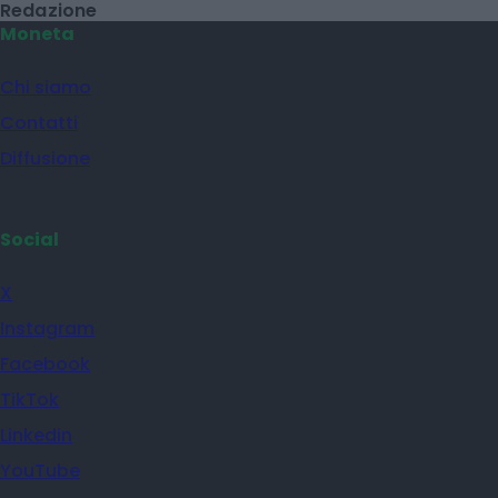
Ulivi, erba medica ed energia solare: le
rinnovabili sposano l'agricoltura
Redazione
Moneta
Chi siamo
Contatti
Diffusione
Social
X
Instagram
Facebook
TikTok
Linkedin