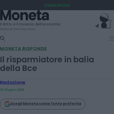
Sfoglia Moneta
SKIP
TO
Moneta
CONTENT
Il dritto e il rovescio dell'economia
Diretto da Tommaso Cerno
MONETA RISPONDE
Il risparmiatore in balia
della Bce
Redazione
13 Giugno 2026