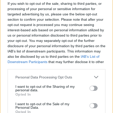
LEGGI ANCHE
If you wish to opt-out of the sale, sharing to third parties, or
processing of your personal or sensitive information for
targeted advertising by us, please use the below opt-out
MONETA RISPONDE
Una coppia tra prima e seconda casa
section to confirm your selection. Please note that after your
opt-out request is processed you may continue seeing
Redazione
interest-based ads based on personal information utilized by
us or personal information disclosed to third parties prior to
your opt-out. You may separately opt-out of the further
MONETA RISPONDE
disclosure of your personal information by third parties on the
Conti deposito, vantaggi e criticità
IAB’s list of downstream participants. This information may
Redazione
also be disclosed by us to third parties on the
IAB’s List of
Downstream Participants
that may further disclose it to other
third parties.
MONETA RISPONDE
Personal Data Processing Opt Outs
Concordato biennale, a chi conviene
Redazione
I want to opt-out of the Sharing of my
personal data.
Opted In
POTREBBERO INTERESSARTI
I want to opt-out of the Sale of my
Personal Data.
Opted In