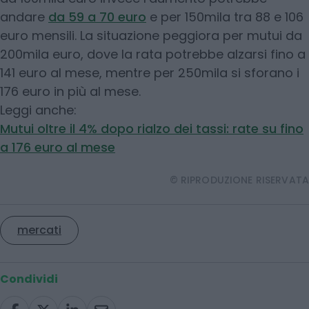
dieci anni – e 35 euro su trent’anni. Per un mutuo
da 100mila euro invece l’aumento potrebbe
andare
da 59 a 70 euro
e per 150mila tra 88 e 106
euro mensili. La situazione peggiora per mutui da
200mila euro, dove la rata potrebbe alzarsi fino a
141 euro al mese, mentre per 250mila si sforano i
176 euro in più al mese.
Leggi anche:
Mutui oltre il 4% dopo rialzo dei tassi: rate su fino
a 176 euro al mese
© RIPRODUZIONE RISERVATA
mercati