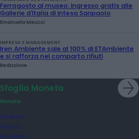
Ferragosto al museo: ingresso gratis alle
Gallerie d'Italia di Intesa Sanpaolo
Emanuela Meucci
IMPRESA E MANAGEMENT
Iren Ambiente sale al 100% di ETAmbiente
e si rafforza nel comparto rifiuti
Redazione
Sfoglia Moneta
Moneta
Chi siamo
Contatti
Diffusione