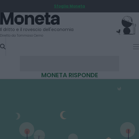
Sfoglia Moneta
SKIP
TO
Moneta
CONTENT
Il dritto e il rovescio dell'economia
Diretto da Tommaso Cerno
MONETA RISPONDE